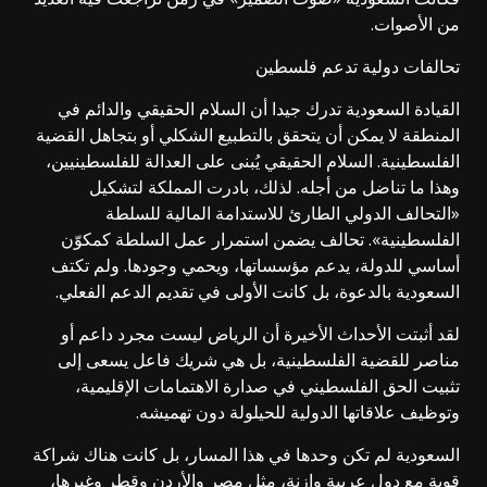
من الأصوات.
تحالفات دولية تدعم فلسطين
القيادة السعودية تدرك جيدا أن السلام الحقيقي والدائم في
المنطقة لا يمكن أن يتحقق بالتطبيع الشكلي أو بتجاهل القضية
الفلسطينية. السلام الحقيقي يُبنى على العدالة للفلسطينيين،
وهذا ما تناضل من أجله. لذلك، بادرت المملكة لتشكيل
«التحالف الدولي الطارئ للاستدامة المالية للسلطة
الفلسطينية». تحالف يضمن استمرار عمل السلطة كمكوّن
أساسي للدولة، يدعم مؤسساتها، ويحمي وجودها. ولم تكتف
السعودية بالدعوة، بل كانت الأولى في تقديم الدعم الفعلي.
لقد أثبتت الأحداث الأخيرة أن الرياض ليست مجرد داعم أو
مناصر للقضية الفلسطينية، بل هي شريك فاعل يسعى إلى
تثبيت الحق الفلسطيني في صدارة الاهتمامات الإقليمية،
وتوظيف علاقاتها الدولية للحيلولة دون تهميشه.
السعودية لم تكن وحدها في هذا المسار، بل كانت هناك شراكة
قوية مع دول عربية وازنة، مثل مصر والأردن وقطر وغيرها،