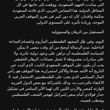
التي ساندت الجهود السعودية، ووقفت إلى جانبها في كل
المحافل الدولية. هذا التضامن العربي، الذي قادته السعودية
بحكمة واقتدار، كان له دور كبير في تعزيز الموقف العربي
الموحد، وزيادة تأثيره على المستوى الدولي.
المستقبل بين الرهان والمسؤولية
اليوم، وفي ظل المشهد الفلسطيني المأزوم وانقسام الساحة
الداخلية، تبدو الرسالة أوضح من أي وقت مضى. لا يمكن
للسياسة الفلسطينية أن تراهن على وعود دولية عابرة، ولا
على مبادرات مشروطة لا تحمل ضمانات. الرهان الحقيقي
يجب أن يكون على الموقف السعودي الثابت، الذي أثبت عبر
التاريخ أنه الأشد صدقا والأكثر استمرارية. هذا الموقف هو رأس
المال السياسي الذي يجب على الفلسطينيين الاستثمار فيه، لا
الاكتفاء بالترحيب به، وذلك بالشراكة مع بعض الدول العربية
الوازنة كمصر والأردن اللتين كان لهما الأثر المباشر في تشكيل
جدار فولاذي أمام سعي إسرائيل لتهجير الشعب الفلسطيني
وشطب قضيته.
في المقابل، تقع على عاتق السعودية مسؤولية الاستمرار في