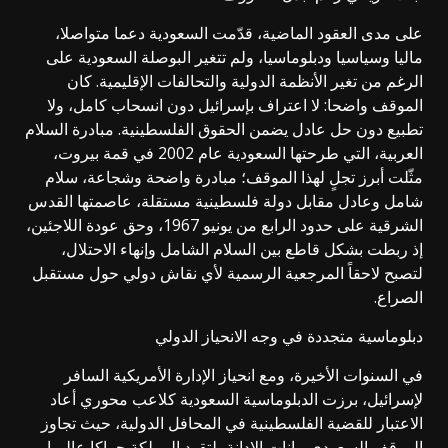
على مدى العقود الماضية، قدّمت السعودية دعما متواصلا،
ماليا وسياسيا ودبلوماسيا، ولم تتغير البوصلة السعودية على
الرغم من تغير الأنظمة الدولية والتحالفات الإقليمية. كان
الموقف واضحا: لا اعتراف بإسرائيل دون انسحاب كامل، ولا
تطبيع دون حل عادل يضمن الحقوق الفلسطينية. مبادرة السلام
العربية، التي طرحتها السعودية عام 2002 في قمة بيروت،
مثّلت أبرز تجلٍ لهذا الموقف؛ مبادرة واضحة وشجاعة، سلام
شامل وعادل مقابل دولة فلسطينية مستقلة، عاصمتها القدس
الشرقية على حدود الرابع من يونيو 1967، وحق عودة اللاجئين،
إذ ربطت بشكل قاطع بين السلام الشامل وإنهاء الاحتلال،
لتصبح لاحقاً المرجعية الرسمية لأي نقاش دولي حول مستقبل
الصراع.
دبلوماسية متجددة في وجه الانحياز الدولي
في السنوات الأخيرة، ومع انحياز الإدارة الأمريكية السافر
لإسرائيل، برزت الدبلوماسية السعودية كلاعب محوري أعاد
الاعتبار للقضية الفلسطينية في المحافل الدولية، حيث تجاوز
الموقف السعودي بيانات الإدانة، لتقود المملكة حراكا عالميا