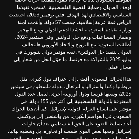
لوقف العدوان وحماية القضية الفلسطينية، مُسخرة نفوذها
السياسي والاقتصادي لهذا الهدف. ففي نوفمبر 2023، احتضنت
الرياض قمة عربية إسلامية، جمعت 57 دولة، وأنتجت لجنة
وزارية بقيادة السعودية، لحشد الدعم الدولي ومنع التهجير
وضمان المساعدات ودفع حل الدولتين. وفي سبتمبر 2024،
أطلقت السعودية مع النرويج والاتحاد الأوروبي «التحالف
الدولي لتنفيذ حل الدولتين»، تبعه مؤتمر دولي بنيويورك في
يوليو 2025 بالشراكة مع فرنسا، ما حوّل الحل من شعار إلى
مسار عملي.
هذا الحراك السعودي أفضى إلى اعتراف دول كبرى، مثل
بريطانيا وكندا وأستراليا والبرتغال، بدولة فلسطين في سبتمبر
2025، وتبعتها فرنسا ودول أوروبية أخرى، ليصل عدد الدول
المعترفة بالدولة الفلسطينية إلى أكثر من 155 دولة، في
مؤشر على اتساع العزلة الدولية لإسرائيل. كما أن هذا الحراك
السعودي في العواصم الكبرى، من واشنطن إلى بروكسل،
أعاد تسليط الضوء على الحق الفلسطيني بعد أن حاولت
إسرائيل ومعها بعض القوى طمسه أو تجاوزه، بل وشطبه نهائيا،
فكانت السعودية «صوت الضمير» في زمن تراجعت فيه العديد