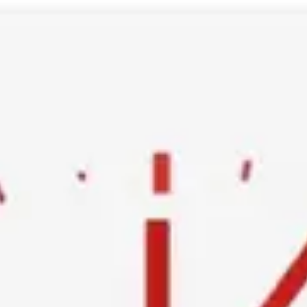
Ski
t
conten