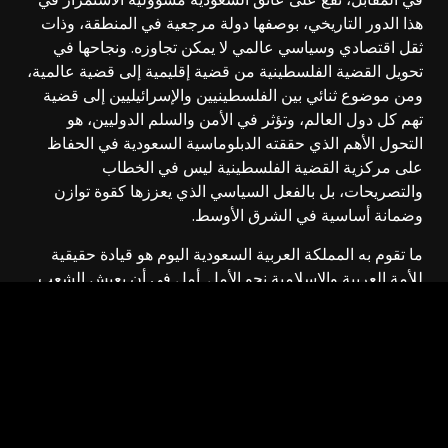
هذا الدور التاريخي، بوصفها دولة مرجعية في المنطقة، وذات
ثقل اقتصادي وسياسي عالمي لا يمكن تجاوزه. ونجاحها في
تحويل القضية الفلسطينية من قضية إقليمية إلى قضية عالمية،
ومن موضوع ثنائي بين الفلسطينيين والإسرائيليين إلى قضية
تهم كل دول العالم، وتؤثر في الأمن والسلم الدوليين، هو
التحول الأهم الذي حققته الدبلوماسية السعودية في الحفاظ
على مركزية القضية الفلسطينية ليس في الخطاب
والتصريحات، بل بالفعل السياسي الذي يعززها كقوة توازن
وضمانة أساسية في الشرق الأوسط.
ما تقوم به المملكة العربية السعودية اليوم هو قيادة حقيقية
للأمة العربية والإسلامية نحو الأمل. أمل في أن يعيش الشعب
الفلسطيني بكرامة في دولته المستقلة. أمل في أن يسود
السلام العادل في المنطقة. أمل في أن تنتصر العدالة على
الظلم، والحق على الباطل.
الرسالة التي يجب أن تصل واضحة: على القيادات الفلسطينية
أن تعمل بجدية لتعزيز الشراكة مع الرياض، لا أن تهدر هذا
الرصيد الثمين في خلافات داخلية أو رهانات قصيرة المدى.