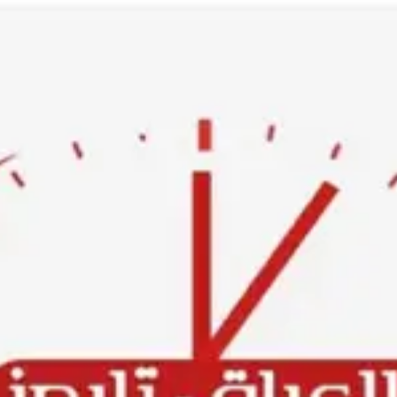
Ski
t
conten