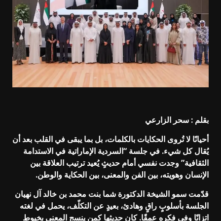
بقلم : سحر الزارعي
أحيانًا لا تُروى الحكايات بالكلمات، بل بما يبقى في القلب بعد أن
يُقال كل شيء. في جلسة “السردية الإماراتية في الاستدامة
الثقافية” وجدت نفسي أمام حديثٍ يُعيد ترتيب العلاقة بين
الإنسان وهويته، بين الفن والمعنى، بين الحكاية والوطن.
قدّمت سمو الشيخة الدكتورة شما بنت محمد بن خالد آل نهيان
الجلسة بأسلوبٍ راقٍ وهادئ، بعيدٍ عن التكلّف، يحمل في لغته
اتزانًا وفي فكره عمقًا. كان حديثها كمن ينسج المعنى بخيوطٍ