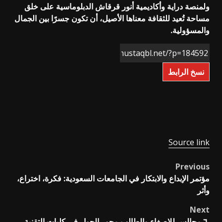
ولمنصة دراية وأكاديمية أنور قرقاش الدبلوماسية على خلق
مساحة تُعيد للثقافة معناها الأصيل، أن تكون جسرًا بين الجمال
والمسؤولية.⁩
نسخ الرابط
Source link
Previous
Post
مؤتمر الإبداع والابتكار في الجامعات السعودية: فكرة، اختراع،
navigation
وأثر
Next
⁨ ⁨ ٦ مجالس للإصغاء والطالب محور الحوار في كليات التقنية