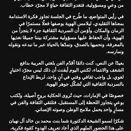
من وعيٍ ومسؤولية، فتغدو الثقافة حياةٍ لا مجرّد خطاب.
في رأيي المتواضع، ما طُرح في الجلسة تجاوز فكرة الاستدامة
بمعناها التقليدي، ليلامس الهوية بوصفها فعلًا مستمرًا في
الزمان والمكان. وأؤمن أن السردية الثقافية جزء لا يتجزأ من
الهوية، وأن الحفاظ عليها مسؤولية مشتركة بيننا جميعًا نغذيها
بالمعرفة، ونحميها بالصدق، ونمدّها بالحياة عبر ما نبدعه ونقوله
ونمارسه.
بعيدًا عن النص، كنت دائمًا أقدّم الفن بلغتي العربية بدافع
الشغف والانتماء، لكنني اليوم أيقنت أن ذلك ليس مجرّد اختيارٍ
لغوي، بل واجب ثقافي وفني في آنٍ واحد، لربط الإبداع
بالسردية الثقافية التي تُشكّل جوهر الهوية.
خصوصًا في الإمارات، حيث تُروى الحكاية بروحٍ أصيلة، وتُكتب
بوعيٍ يتجاوز اللحظة إلى المستقبل، فتلتقي الثقافة والفن في
مسارٍ واحد يحمل ملامح الوطن وصوته الإنساني.
شكرًا لسمو الشيخة الدكتورة شما بنت محمد بن خالد آل نهيان
على هذا الحضور الملهم الذي أعاد تعريف الهدوء كقوة فكرية،