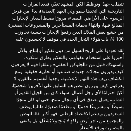
تتطلب جهدًا وتوظيفًا! لكن المشهد تغيّر، فبعد القرارات
التاريخية التي اتخذها سمو ولي العهد (العيدية)، بدءًا من فرض
الرسوم على الأراضي البيضاء، مرورًا بضبط أسعار الإيجارات
المبالغ فيها، وانتهاءً بحماية المستأجرين والمشروعات الصغيرة
من جشع بعض الملاك الذين رفعوا الإيجارات بنسبة تجاوزت
100 %، بات هؤلاء التجار الجدد في موقف لا يُحسدون عليه.
لقد تعودوا على الربح السهل من دون تفكير أو إنتاج، والآن
أُجبروا على استخدام عقولهم، والتفكير بطرق مبتكرة،
واستهلاك قليل من «الجلوكوز العقلي» وعلقوا فهم لا يعرفون
كيف يديرون مجالات جديدة، صناعية أو تجارية حقيقية. ومع
انكشاف زيف هذه التهم الإعلامية، وجدوا أنفسهم عالقين، لا
يعرفون كيف يبررون تنظيرهم السابق على الآخرين! شخصيًا،
أكنّ احترامًا لأي رجل أعمال، سواء كان من الجيل القديم أو
الشاب، يعمل بصدق في أي مجال منتج، حتى لو كان متجرًا
بسيطًا أو مشروعًا خدميًا أو مطعمًا صغيرًا، طالما يوظف
السعوديين ويدعم الاقتصاد الوطني. فهو أكثر نفعًا للوطن
والمجتمع من تاجر أرضٍ راكدٍ لا يُنتج ولا يُشغّل، بل يكتفي
بالمضاربة ورفع الأسعار.