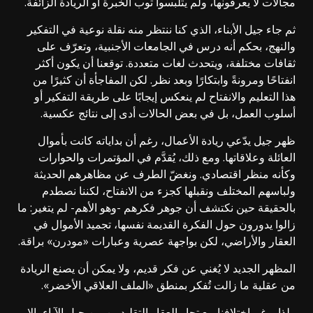
مجالات لا يعرفونها، ولم يتلبسوا ثوب الخبرة أو الريادة الزائفة.
ثم جاء جيل الأبناء، الذي كنا ننتظر منه نقلة نوعية في التفكير
والنهج، بحكم أنه درس في الجامعات الأجنبية، وتعرّف على
ثقافات مختلفة، ويتحدث لغات متعددة. توقعنا أن يكون أكثر
انفتاحًا ومرونةً وابتكارًا وبعد نظر. لكن المفاجأة أن كثيرًا من
هذا التعليم والانفتاح لم ينعكس إيجابًا على طريقة التفكير أو
أسلوب العمل، بل في بعض الحالات أدى إلى نتائج عكسية.
ظهر جيل يدّعي ريادة الأعمال، رغم أن بداياته كانت بأموال
العائلة وعلاقاتها. ومع ذلك، يُقدَّم في المؤتمرات والحوارات
وكأنه منظر اقتصادي. ونغضّ الطرف عن مظاهرهم الحديثة
ولباسهم المختلف ونقبلها كجزء من الانفتاح، لكننا نصطدم
بالحقيقة حين نكتشف أن جوهر فكرهم -وهو الأهم- لم يتغير: ما
زالوا يدورون حول الفكرة القديمة نفسها، تجميد الأموال في
العقار والأراضي، لكن بواجهة عصرية وعبارات «مودرن» براقة.
المظهر الجديد لا يُغني عن فكر قديم، ولا يمكن أن يصنع الريادة
من عقلية ما زالت تُفكر بمنطق «الملف العلاقي الأخضر».
ولذا، رغم اختلافنا مع تجار العقار التقليديين من جيل الآباء، إلا