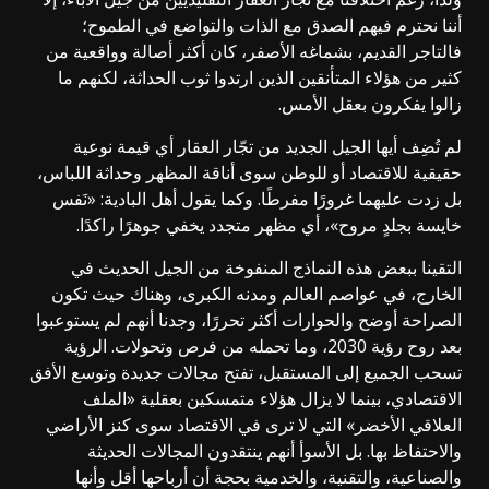
أننا نحترم فيهم الصدق مع الذات والتواضع في الطموح؛
فالتاجر القديم، بشماغه الأصفر، كان أكثر أصالة وواقعية من
كثير من هؤلاء المتأنقين الذين ارتدوا ثوب الحداثة، لكنهم ما
زالوا يفكرون بعقل الأمس.
لم تُضِف أيها الجيل الجديد من تجّار العقار أي قيمة نوعية
حقيقية للاقتصاد أو للوطن سوى أناقة المظهر وحداثة اللباس،
بل زدت عليهما غرورًا مفرطًا. وكما يقول أهل البادية: «نَفس
خايسة بجلدٍ مروح»، أي مظهر متجدد يخفي جوهرًا راكدًا.
التقينا ببعض هذه النماذج المنفوخة من الجيل الحديث في
الخارج، في عواصم العالم ومدنه الكبرى، وهناك حيث تكون
الصراحة أوضح والحوارات أكثر تحررًا، وجدنا أنهم لم يستوعبوا
بعد روح رؤية 2030، وما تحمله من فرص وتحولات. الرؤية
تسحب الجميع إلى المستقبل، تفتح مجالات جديدة وتوسع الأفق
الاقتصادي، بينما لا يزال هؤلاء متمسكين بعقلية «الملف
العلاقي الأخضر» التي لا ترى في الاقتصاد سوى كنز الأراضي
والاحتفاظ بها. بل الأسوأ أنهم ينتقدون المجالات الحديثة
والصناعية، والتقنية، والخدمية بحجة أن أرباحها أقل وأنها