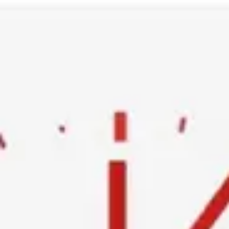
Ski
t
conten