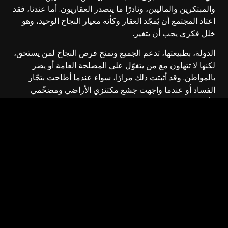
والمبتكرين والماليين، ونادرًا ما يتصدر العقاريون. أما عندنا، فقد
اعتاد المجتمع أن يُمجّد العقار وكأنه معيار النجاح الوحيد، وهو
خلل فكري يجب أن يتغير.
الدولة، بطبيعتها، تدعم الجميع وتمنح فرص النجاح لمن يستحق،
لكنها لا تتهاون مع من يتغوّل على المصلحة العامة أو يضر
بالمواطن. وقد أثبتت ذلك مرارًا، سواء عندما أطاحت بتجّار
الفساد أو عندما واجهت جشع مكتنزي الأراضي ومضخّمي
الأسعار في الإيجارات.
المستقبل اليوم لصُنّاع الفعل لا لحُرّاس التراب.
رؤية 2030 ستفرز جيلًا جديدًا من التجار الحقيقيين، مبدعين،
منتجين، ومجتهدين، يضيفون للاقتصاد قيمة، ويقودون التحول
نحو الصناعات الحديثة والتقنية المتقدمة.
أما أولئك الذين اكتفوا بتغيير اللباس دون تغيير الفكر، وما زالوا
يعيشون بعقلية “الملف العلاقي الأخضر”، فقد تجاوزهم الزمن،
ولم يعد الوقت في صالحهم.