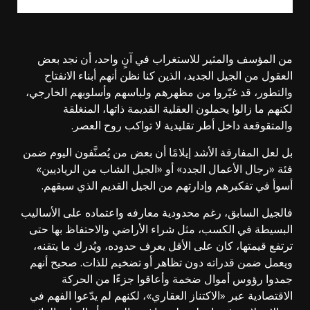
من المؤسف والمثير للاستغراب في آنٍ واحد، أن نجد بعض
العقول من الجيل الجديد، الذين كنا نظن أنهم أبناء الانفتاح
والتطور، قد غيّروا من مظهرهم ولباسهم وأسلوبهم الخارجي،
لكنهم ما زالوا يحملون العقلية القديمة ذاتها، المنغلقة
والمتقوقعة داخل أطر تقليدية لا تواكب روح العصر.
بل لعل المفارقة الأشد إيلامًا أن بعض من يُصنَّفون اليوم ضمن
فئة «رجال الأعمال الجدد» أو «الجيل الشاب من الرياديين»
أسوأ في تفكيرهم وإدارتهم من الجيل القديم الذي سبقهم.
فالجيل السابق، رغم محدودية معارفه واعتماده على الأساليب
البسيطة في الكسب، مثل شراء الأراضي والاحتفاظ بها حتى
ترتفع قيمتها، كان على الأقل يعرف حدوده، ويُدرك ما يتقنه،
ويعمل ضمن قدراته دون تظاهر أو تضخيم للذات. صحيح أنهم
جمدوا رؤوس أموال ضخمة وأعاقوا جزءًا من الحركة
الاقتصادية عبر «الاكتناز العقاري»، لكنهم لم يدّعوا الفهم في