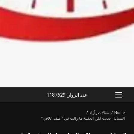
عدد الزوار: 1187629
PRIMARY
MENU
Home
مقالات وآراء
الستايل حديث لكن العقلية ما زالت في ” ملف علاقي”