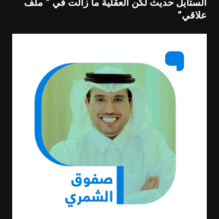
الستايل حديث لكن العقلية ما زالت في ” ملف
علاقي”