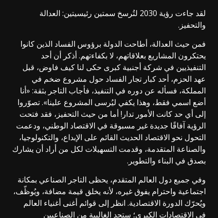
لقد جاءت رؤية 2030 لتُرسخ سمتين رئيسيتين: العدالة
والتحفيز.
فمن حيث العدالة، أطاحت الدولة برؤوس الفساد الذين كانوا
يحتكرون المشاريع بعلاقاتهم، لا بكفاءتهم. أذكر أن أحد
التنفيذيين في شركة أجنبية كبرى حكى لنا كيف فاوض، قبل
عهد الحزم، أحد كبار تجار الفساد حول مشروع ضخم في
المملكة، فسأله عن دوره في التنفيذ، فأجاب التاجر بثقة: «أنا
أضع اسمي فقط، وهذا يكفي ليُرسى المشروع علينا». تصوّروا
إلى أي حد كانت الأمور تدار! أما من حيث التحفيز، فقد فتحت
الرؤية آفاقًا جديدة غير مسبوقة في الاقتصاد الوطني، ودعمت
التحول نحو الاقتصاد الحديث القائم على الإبداع، والتكنولوجيا،
والصناعة المتقدمة، وقدمت التسهيلات لكل من أراد أن يشارك
بصدق في البناء والتطوير.
وفي جميع دول العالم المتقدم، يحظى التاجر الصناعي بمكانة
اجتماعية واحترام يفوق غيره، لأنه يخلق قيمة مضافة، ويُوظّف،
ويُحرّك الدورة الاقتصادية. انظر إلى قوائم أغنى أغنياء العالم
في الاقتصادات الكبرى؛ ستجد الغالبية من الصناعيين