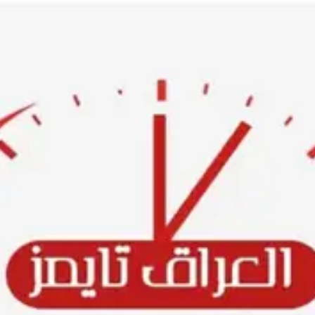
Ski
t
conten