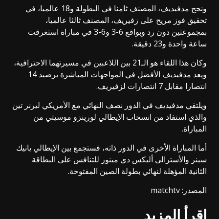
ونجح مدفيديف، المصنف ثامنا في البطولة و18 عالميا، في
تحقيق فوز مريح على زفيريف، المصنف ثالثا عالميا،
بمجموعتين دون رد وبواقع 6-3 و6-3 في مباراة استغرقت
ساعة واحدة و23 دقيقة.
وكان هذا اللقاء هو الـ21 بين اللاعبين في مسيرتهما الاحترافية،
ويعد مدفيديف الأفضل في المواجهات المباشرة برصيد 14
انتصارا مقابل 7 انتصارات لزفيريف.
ويلتقي مدفيديف في الدور نصف النهائي مع الأمريكي ليرنر تين
والذي استفاد من انسحاب الإيطالي لورينزو موسيتي من
المباراة.
أما المباراة الأخرى في الدور ذاته، فستجمع بين الإيطالي يانيك
سينر والأسترالي أليكس دي مينور للتنافس على البطاقة
الثانية المؤهلة لنهائي بطولة الصين المفتوحة.
المصدر: matchtv
إقرأ المزيد