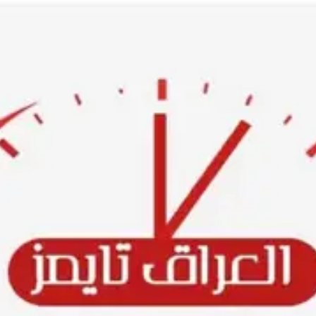
Ski
t
conten