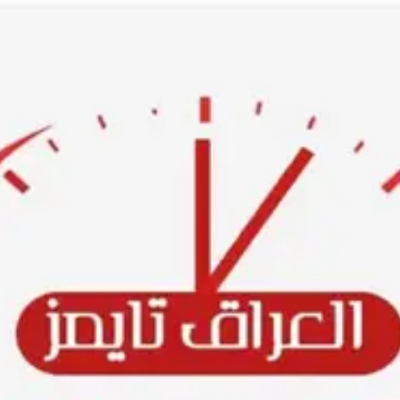
Ski
t
conten