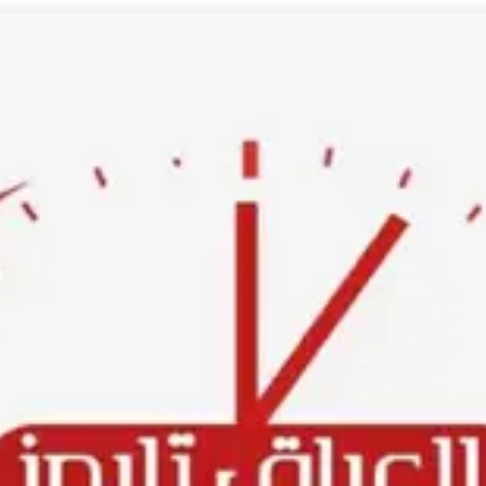
Ski
t
conten