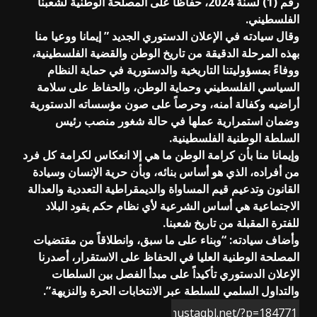
رقم (1) لسنة 2024، حفاظا على المصلحة الوطنية لشعبنا
الفلسطيني.
وقال سيادته في الإعلان الدستوري الجديد ” إيمانا ووعيا منا
بهذه المرحلة الدقيقة من تاريخ الوطن والقضية الفلسطينية،
ووفاءً بمسؤوليتنا التاريخية والدستورية في حماية النظام
السياسي الفلسطيني وحماية الوطن، والحفاظ على سلامة
أراضيه وكفالة أمنه، وحرصاً على صون مؤسساته الدستورية
وضمان استمرارية عملها في حالة شغور منصب رئيس
السلطة الوطنية الفلسطينية.
وإيمانا منا بأن كرامة الوطن ما هي إلا انعكاس لكرامة كل فرد
من أفراده، الذي هو أساس بنائه، وبأن حرية الإنسان وسيادة
القانون وتدعيم قيم المساواة والديمقراطية التعددية والعدالة
الاجتماعية هي أساس الشرعية لأي نظام حكم يقود البلاد
للفترة المقبلة من تاريخ شعبنا.
وأضاف سيادته: “وبناء على ما سبق، وانطلاقاً من مقتضيات
المصلحة الوطنية العليا في الحفاظ على الاستقرار، أصدرنا
الإعلان الدستوري تأكيداً على مبدأ الفصل بين السلطات
والتداول السلمي للسلطة عبر الانتخابات الحرة والنزيهة”.