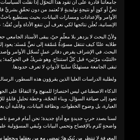
جامعاتنا قادرة على أن تقود هذا التحوّل إذا نقلت السياسات م
نصٍّ أو كودٍ أو نتيجةٍ توليديةٍ لا تُعتمد من دون تحقّقٍ بشريٍّ
الأوامر والإعدادات ومسارات البيانات، بحيث يستطيع باحثٌ ث
الإنسانية، تُعلَن نتائجها لكي نعرف أين تنفع الأداة وأين تُقيَّ
ولأنّ البحث لا يزدهر بلا معلّمٍ حيّ، يبقى الأستاذ الجامعي 
طلابه علنًا كيف تنتقل مسوّدةٌ مُنمّقة إلى نصٍّ مُسنَد: يع
البحث. في الإشراف يفرض دفاتر عملٍ تُسجّل الأوامر وإصد
«التثبّت مرّتَين» قبل كلّ استنتاج. وهو شريكٌ في الحوكمة؛
تبقى الجامعة مستهلكًا سلبيًا لأدواتٍ لا تعرف حدودها.
ولطلبة الدراسات العليا الذين يقرؤون هذه السطور، الرسال
الذكاء الاصطناعي ليس اختصارًا للمنهج ولا التفافًا على الج
تعود إلى صياغة السؤال، وبناء الحجّة، وخطة تحليلٍ قابلةٍ 
العبارة، بل وضوح الخطوات، ونظافة البيانات، وقابلية أن يعي
لسنا بصدد حربٍ جديدةٍ مع أداةٍ جديدة؛ نحن أمام فرصةٍ ناض
واضحةٍ تُلزم بالإفصاح وتحمي البيانات وتُبقي المسؤولية على
المعرفة لا تنتظر من يُنكرها؛ تمضي مع من يعقلها ويجعلها سبي