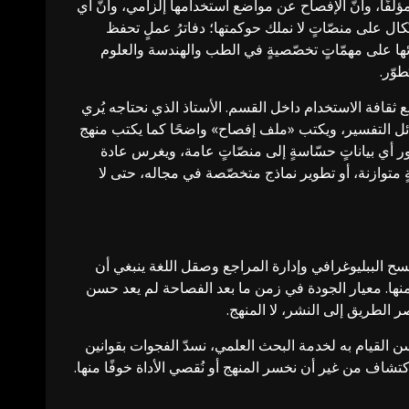
ؤلِّفًا، وأنّ الإفصاح عن مواضع استخدامها إلزامي، وأنّ أي
الاتّكال على منصّاتٍ لا نملك حوكمتها؛ دفاترُ عملٍ تحفظ
ائها على مهمّاتٍ تخصّصيةٍ في الطب والهندسة والعلوم
طوّر.
نع ثقافة الاستخدام داخل القسم. الأستاذ الذي نحتاجه يُري
 بدائل التفسير، ويكتب «ملف إفصاح» واضحًا كما يكتب منهج
أي بياناتٍ حسّاسةٍ إلى منصّاتٍ عامة، ويغرس عادة
ٍ متوازنة، أو تطوير نماذج متخصّصة في مجاله، حتى لا
لمسح الببليوغرافي وإدارة المراجع وصقل اللغة ينبغي أن
َ منها. معيار الجودة في زمن ما بعد الفصاحة لم يعد حسن
ر الطريق إلى النشر، لا المنهج.
ن القيام به لخدمة البحث العلمي، نسدّ الفجوات بقوانين
كتشاف من غير أن نخسر المنهج أو نُقصي الأداة خوفًا منها.