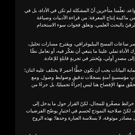
واعد. تعلّمنا متأخرين أنّ المشكلة لم تكن في الأداة، بل في
ن ماكينة إنتاج المعرفة: من قراءة الأدبيات وصياغة
الرقيّ بالبحث العلمي، ونغلق فجوات سوء الاستخدام
يختصر ساعات المسح الببليوغرافي، ويقترح مسارات تحليل،
الأداة تملي علينا ما ينبغي أن نفكّر فيه، أو نعامل نصًّا
لى مصدرٍ أولي، ويُختبَر في تجربةٍ قابلةٍ للإعادة.
ماية البيانات يجب أن تكون خطًّا أحمر لا يختلف عليه اثنان؛
اباتٍ مؤسسيةٍ آمنةٍ بسجلات تدقيقٍ وضوابط وصول. ومع
 منها. الإفصاح هنا ليس إجراءً تجميليًا، بل جزءًا من
خرائط مصغّرةٍ للمجال، لكنّ القرار حول ما يدخل إلى
، لكنّ صلاحية النموذج تُحسم في اختبارٍ يوضّح الفرضيات
ى مصادر موثوقة، لا بسلاسة العبارة وحدها؛ بهذه الروح