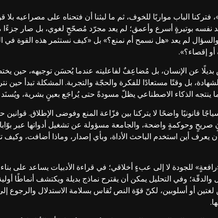
، فتركنا الباب مواربًا للخوف، ثم ما لبثنا أن فتحناه على مصراعيه بلا ق
 نفسه بوتيرةٍ أسرع وأعمق؛ لم يعد مجرّد مُصحّحٍ لغوي، بل صار جزءًا م
ئج. والسؤال لم يعد «هل نسمح أم نمنع؟» بل «كيف نستثمر هذه القوة في 
أو إقصاء؟».
 بديلًا عن الإنسان، بل مُضاعِفٌ لفاعليته عندما يُحسَن توجيهه، حين 
ادة، بل وقتًا مستعادًا للفكرة والحجّة والتجربة. المشكلة تبدأ حين نترك 
 ما ينتجه الذكاء الاصطناعي يظلّ مسودةً حتى يُراجَع بعينٍ بشرية، ويُسنَد إ
اجًا قانونيًا واضحًا لا يتركنا بين فزّاعة المنع وفوضى الإطلاق. قوانين ح
ذنٍ صريحٍ وحوكمةٍ واضحة، والجامعة مسؤولة عن تشغيل أدواتها عبر بوّ
ن يعرف أين استخدم الباحث الأداة، وبأي إصدار، وماذا أضافت، وكيف تحقّق
عةٍ» للجودة لا إلى عبءٍ أخلاقي؛ في قراءة الأدبيات يساعد على بناء 
والدقّة؛ وفي التحليل يمكن أن يقترح نماذج بديلة ويكتشف أنماطًا أولية
ين لغتين أو أسلوبين، لكنّ قوّة النص تُقاس بسلامة الاستدلال والرجوع إل
ا.