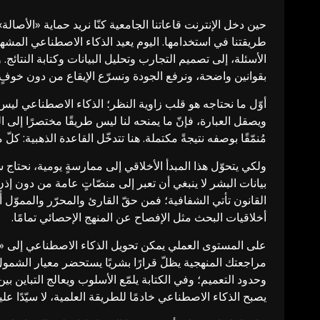
حين دخل الإنترنت قاعاتنا الجامعية كنّا نريد حماية «الأصالة»
طريقتنا في استخدامها. اليوم يعيد الذكاء الاصطناعي المشهد
الأسئلة، إلى تصميم التجارب وتحليل البيانات وكتابة النتا
بقوانين واضحة، ونرفع الجودة ونسرّع الإيقاع من دون خوفٍ 
أوّل ما نحتاجه هو قلب زاوية النظر؛ الذكاء الاصطناعي ليس
ويصقل العبارة، فإنّ ما يمنحه لنا ليس طريقًا مختصرًا إلى الشه
مُنمّقًا بوصفه نتيجةً مكتملة. هنا تتدخّل القاعدة الذهبية: كلّ
ولكي يتحوّل هذا المبدأ الأخلاقي إلى ممارسةٍ يومية، نحتاج سي
بيانات البشر لا ينبغي أن تعبر إلى منصّاتٍ عامة من دون إ
القانون تأتي الشفافية؛ فمن حقّ القارئ والمحرّر والمموّل أ
أخلاقيات البحث مثل الإفصاح عن المنهج الإحصائي تمامًا.
على المستوى العملي يمكن تحويل الذكاء الاصطناعي إلى «راف
مراجعتك المنهجية يظلّ قرارًا بشريًا يستحضر معيار الشمول 
وحدود التعميم؛ وفي الكتابة يلمّع الأسلوب ويعالج التباين ب
يصبح الذكاء الاصطناعي خادمًا للطريقة العلمية، لا سيّدًا عليه