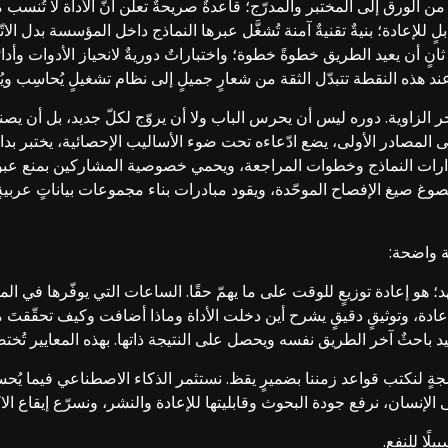
ن الورق إلى المختبر والمدرّج؛ قاعدةٌ صريحةٌ تعلن أنّ الأداة لا تُنسب م
 قابلٍ للإعادة؛ بنيةٌ تقنيةٌ آمنة تُشغَّل عبرها النماذج داخل المؤسسة بدل 
انٍ أن يعيد الطريق خطوةً خطوة؛ واختباراتٌ دوريةٌ لانحياز الأدوات وأد
د؛ عند هذه النقطة تتبدّل الثقة من شعارٍ جميلٍ إلى نظام تشغيلٍ يُحاسِب ويُ
حجر الزاوية. دوره ليس أن يحرس الباب ولا أن يروّج لكلّ جديد، بل أن يص
ود إلى المصادر الأولى، يضع ادّعاءه تحت ضوء الأساليب الإحصائية، يختبر
ارات النماذج وخطوات المراجعة، ويحمي خصوصية المشاركين بمنع عبور 
 يصوغ صيغ الإفصاح الموحّدة، ويقود مبادرات بناء مجموعات بياناتٍ عربية
ة واضحة:
هد؛ هو إعادة توزيعٍ للوقت على ما يهمّ حقًا. الساعات التي يوفّرها في ا
للإعادة، وتوثيقٍ دقيقٍ يشرح أين دخلت الأداة وماذا أضافت وكيف تحقّقت
د باحثٌ آخر الطريق نفسه ويحصل على النتيجة ذاتها. بهذه المعايير تُختص
جةٍ لنكتب قواعد زمننا بضميرٍ يقظ. نستثمر الذكاء الاصطناعي فيما يُحس
 الإنسان، نرفع جودة البحوث وقابليتها للإعادة والنشر، ونسرّع إيقاع الا
لًا للنفع.