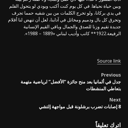
وبين حياة نحياها. في كل يوم كنت أكتب وبودي لو يتحول القلم
في يدي بركانا، ولو تخرج الكلمات من بين شقيه حمما تجرف
وتحرق كل بال ودميم ومخاتل في آدابنا، لعل أن تنهض لنا أقلام
جديدة تقيم وزنا للصدق والجمال وباقي القيم الإنسانية
الرفيعة.1922** كاتب وأديب لبناني «1889 – 1988».
Source link
Previous
Post
جدل في ألمانيا بعد منح جائزة “الأفضل” لرياضية متهمة
navigation
بتعاطي المنشطات
Next
8 إصابات تضرب برشلونة قبل مواجهة إلتشي
اترك تعليقاً