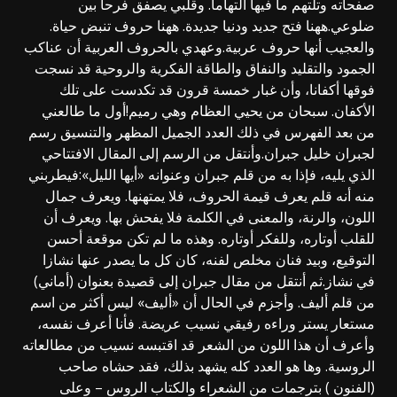
صفحاته وتلتهم ما فيها التهاما. وقلبي يصفق فرحا بين
ضلوعي.ههنا فتح جديد ودنيا جديدة. ههنا حروف تنبض حياة.
والعجيب أنها حروف عربية.وعهدي بالحروف العربية أن عناكب
الجمود والتقليد والنفاق والطاقة الفكرية والروحية قد نسجت
فوقها أكفانا، وأن غبار خمسة قرون قد تكدست على تلك
الأكفان. سبحان من يحيي العظام وهي رميم!أول ما طالعني
من بعد الفهرس في ذلك العدد الجميل المظهر والتنسيق رسم
لجبران خليل جبران.وأنتقل من الرسم إلى المقال الافتتاحي
الذي يليه، فإذا به من قلم جبران وعنوانه «أيها الليل»:فيطربني
منه أنه قلم يعرف قيمة الحروف، فلا يمتهنها. ويعرف جمال
اللون، والرنة، والمعنى في الكلمة فلا يفحش بها. ويعرف أن
للقلب أوتاره، وللفكر أوتاره. وهذه ما لم تكن موقعة أحسن
التوقيع، وبيد فنان مخلص لفنه، كان كل ما يصدر عنها نشازا
في نشاز.ثم أنتقل من مقال جبران إلى قصيدة بعنوان (أماني)
من قلم أليف. وأجزم في الحال أن «أليف» ليس أكثر من اسم
مستعار يستر وراءه رفيقي نسيب عريضة. فأنا أعرف نفسه،
وأعرف أن هذا اللون من الشعر قد اقتبسه نسيب من مطالعاته
الروسية. وها هو العدد كله يشهد بذلك، فقد حشاه صاحب
(الفنون ) بترجمات من الشعراء والكتاب الروس – وعلى