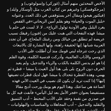
الأخص المحدثين منهم أمثال (غوركي) و(سولوغوب) و
(مرجكوفسكي) وغيرهم من كتاب الغرب مثل (أوسكار وايلد) و
(فيكتور هيجو).ومقال آخر يستوقفني في ذلك العدد، وعنوانه
«بلبل الموت والحياة» وهو بقلم أمين الريحاني:«في القفص
يغرد البلبل وفي الأودية تولول الرياح»… لا. لا. لست في حلم يا
ميشا. فهذه النفحات التي هبت عليك من (فنون) رفيقك نسيب
عريضة لم تنطلق من خيالك ومن رغبتك الملحاح، في أن تجدد
العربية شبابها. إنها لحقيقة راهنة، وإنها البشارة لك بالانبعاث
الذي رحت تترجاه لبني قومك منذ أن أطللت على الأدب
الروسي والآداب العالمية، وأدركت قدسية الكلمة، وقوة القلم
إذا هو لم يدنس الكلمة بالكذب والرياء والتدجيل، ولم يعبد
الحرف دون الروح. بلى بلى. هذا أول الغيث يا ميشا – قطرة ثم
يهمي، وهذه القطرة تتحداك يا ميشا. فهل لديك قطرات تضيفها
إليها؟ إذا كنت تريد أن يكون لك نصيب في الغيث الآني فهذه
الساعة هي ساعتك. وهذا اليوم هو يومك.ورحت أدبج مقالا
مستفيضا بعنوان «فجر الأمل بعد ليل اليأس» فأنفث فيه كل ما
في صدري من نقمة وحقد على الأدب المحنط – أدب التنميق
والتقليد والتدجيل – أدب المجاهلات والمناسبات والبهلوانيات –
أدب القشور لا غذاء فيها لأي عقل وقلب، ولا صلة رحم بينه