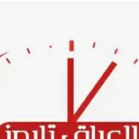
Ski
t
conten