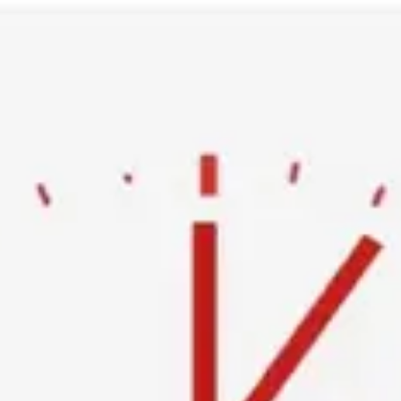
Ski
t
conten