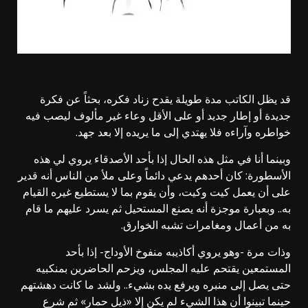
قد يظل الكاتب مدة طويلة يقدح زناد فكره، بحثاً عن فكرة
جديدة أو إطار جديد أو على الأقل وعاء غير مألوف ليصب فيه
خواطره وآراءه فلا يهتدي إلى ما يريده إلا بعد جهد.
وبينما أنا في مثل هذه الحال إذا بأحد الأصدقاء يروي لي هذه
الأسطورة: كان أحدهم يدعي دائماً وعلى ملأ من الناس أنه قدير
على أن يعمل كيت وكيت، وأن يقوم بما لا يستطيع غيره القيام
به.. وبعبارة موجزة أنه يصنع المستحيل ثم يسرد عليهم ما قام
به من أعمال ومغامرات تشبه الخوارق.
وذات مرة -وهو يروي أكاذيبه منفوخ الأوداج- إذا بأحد
المستمعين يقتحم عليه المجلس، ويزحم الحاضرين بمنكبيه
حتى يصل إلى منبره ويرفع يده بشيء.. ولشد ما كانت دهشتهم
حينما تبينوا أن هذا الشيء لم يكن إلا «ذيل حمار» ثم شرع