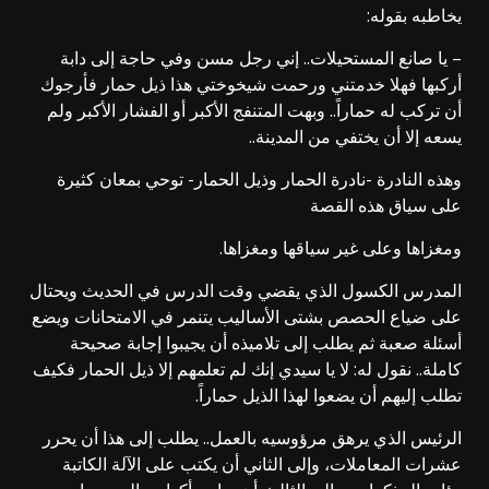
يخاطبه بقوله:
– يا صانع المستحيلات.. إني رجل مسن وفي حاجة إلى دابة
أركبها فهلا خدمتني ورحمت شيخوختي هذا ذيل حمار فأرجوك
أن تركب له حماراً.. وبهت المتنفج الأكبر أو الفشار الأكبر ولم
يسعه إلا أن يختفي من المدينة..
وهذه النادرة -نادرة الحمار وذيل الحمار- توحي بمعان كثيرة
على سياق هذه القصة
ومغزاها وعلى غير سياقها ومغزاها.
المدرس الكسول الذي يقضي وقت الدرس في الحديث ويحتال
على ضياع الحصص بشتى الأساليب يتنمر في الامتحانات ويضع
أسئلة صعبة ثم يطلب إلى تلاميذه أن يجيبوا إجابة صحيحة
كاملة.. نقول له: لا يا سيدي إنك لم تعلمهم إلا ذيل الحمار فكيف
تطلب إليهم أن يضعوا لهذا الذيل حماراً.
الرئيس الذي يرهق مرؤوسيه بالعمل.. يطلب إلى هذا أن يحرر
عشرات المعاملات، وإلى الثاني أن يكتب على الآلة الكاتبة