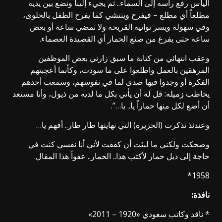
اليأس رفع رأسه إلى السماء.. ثم يجيء إلينا ونضع بين يديه
مطلعاً أي مطلع – فيفرح وينتشي كما يفرح الطفل بالحلوى،
وفي سهولة ويسر تواتيه القريحة ولا تمضي ساعة أو بعض
ساعة حتى يفرغ من صنع الحمار أي القصيدة العصماء.
وعقب انتهائي من كتابة ما سبق زارني بعض الموظفين
المرهقين بالعمل واطلعوا على ما سودت، وكأنما أعجبتهم
الفكرة أو وجدوا فيها صدى لما في نفوسهم، وسمعت أحدهم
يخاطب زميله: قل له أن يأتي بكل ما لديه من ذيول، وأنا مستعد
أن أضع لكل منها حماراً يا.. يا…”.
وعندئذ تذكرت (الحزيرة) التي نهايتها طار طار.. أفهم يا…
وضحكت ولكني ما لبثت أن كففت لأني أنا نفسي كنت في
حاجة إلى ذيل حمار لأكتب هذا.. الحمار.. عفواً هذا المقال.
1958*
نافذة:
* ناقد وكاتب سعودي «1920 – 2011»