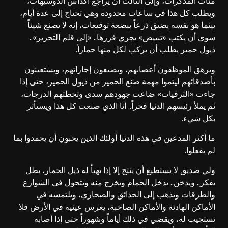
مئات المذكرات، وإلى الثالث أن يراجع أكداس الدوسيهات،
ويطلب كل هذا في ساعات محدودة وهي تحتاج إلى عدة أيام،
بينما هو نفسه يضيق ذرعاً ببضعة توقيعات، إنه لا يصنع شيئاً
سوى أن يكتب «تبييض» يجري فرزها.. «إلى قلم التحرير»..
ذيول حمير يطلب أن يركب لكل منها حماراً.
ويرهق الموظفون أعصابهم، ويضيعون إجازاتهم، ويستعينون
بأصدقائهم ليتموا مهمة صنع الحمير من ذيول الحمير، حتى إذا
جاءت «الترقيات» ضاعت جهودهم سدى وتخطتهم الدرجات،
ثم يملأ رئيسهم الدنيا فخراً.. أنا الذي صنعت كل هذا ويستأثر
بكل شيء.
ما أكثر المدعين في هذه الدنيا أولئك الذين يحبون أن يحمدوا بما
لم يفعلوا.
ولي صديق لا يستطيع أن ينتج إلا إذا تهيأ له ذيل الحمار، يظل
يفكر.. ويدخن.. يدخل الحمام ويخرج منه ويتجول في الشوارع
والطرقات ويذهب إلى الحدائق والصحاري، ويلتمسه في
الأماكن الهادئة والأماكن الصاخبة، يغرس عينيه في الأرض فلا
تستجيب له، ويقضي في ذلك أياماً وشهوراً حتى إذا أصابه