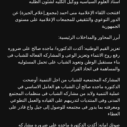
استاذ العلوم السياسيه ووكيل الكليه لشئون الطلبه
افتتحت اللقاء الإعلامية منى احمد (مجمع_إعلام_الجيزة) عن
الدور التوعوي والتثقيفي للمجمعات الإعلامية على مستوى
الجمهورية
أبرز المحاور والمداخلات الرئيسية:
تعزيز القيم الوطنيه: أكدت الدكتوره/ ماجده صالح على ضروره
رفع روح الانتماء وتعزيز الوعى و المشاركه الفعاله للشباب فى
بناء مستقبل الوطن وتعويد الشباب على تحمل المسئوليه
والمساهمة فى اتخاذ القرار
المشاركه المجتمعيه للشباب من اجل التنمية: أوضحت
الدكتوره ماجده صالح أن الشباب هو العامل الاساسي في
عملية التنمية ولابد من مشاركه الشباب فى منظمات المجتمع
المدنى وفى المنتديات لتدريبهم على القياده والعمل التطوعي
ومعرفته بما يدور فى مجتمعه للوصول إلى جيل واع قادر على
العطاء
صوتك امانه: أكدت الدكتورة ماجده على ضروره مشاركه