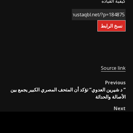
كيفية القياده
نسخ الرابط
Source link
Previous
Post
” د شيرين العدوي” تؤكد أن المتحف المصري الكبير يجمع بين
navigation
الأصالة والحداثة
Next
إعداد القادة الثقافيين تسلط الضوء على دور التكنولوجيا في
مجال التسويق الثقافي