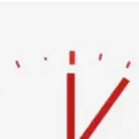
Ski
t
conten