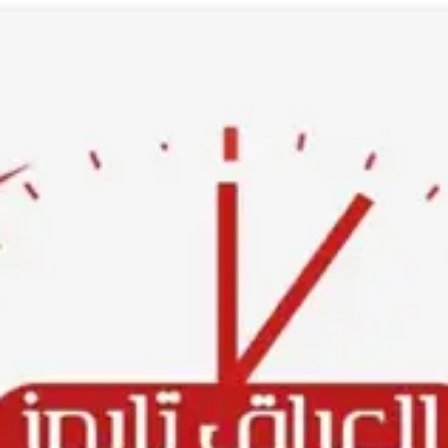
Ski
t
conten