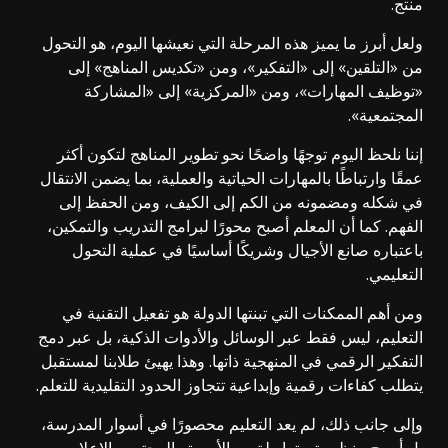
منتج.
ولعل أبرز ما يميز هذه المرحلة التي نعيشها اليوم، هو التحول
من «التلقين» إلى «التفكير»، ومن «تكديس المناهج» إلى
«توظيف المهارات»، ومن «المركزية» إلى «المشاركة
المجتمعية».
إننا نلحظ اليوم توجهًا واضحًا نحو تطوير المناهج لتكون أكثر
عمقًا وارتباطًا بالمهارات الحياتية والعملية، بما يضمن الانتقال
في شكله ومضمونه من الكم إلى الكيف، ومن الحفظ إلى
الفهم. كما أن المعلم أصبح محورًا لبرامج التدريب والتمكين،
باعتباره صانع الأجيال وشريكًا أساسيًا في عملية التحول
التعليمي.
ومن أهم الممكنات التي تبنتها الدولة هو تفعيل التقنية في
التعليم، ليس فقط عبر الوسائل والأدوات الذكية، بل عبر دمج
التفكير الرقمي في المنهجية ذاتها. وهذا يهيئ طلابنا لمستقبل
يتطلب كفاءات رقمية وإبداعية تتجاوز الحدود التقليدية للتعلم.
وإلى جانب ذلك، لم يعد التعليم محصورًا في أسوار المدرسة،
بل أصبح منظومة مترابطة مع الأسرة والمجتمع والإعلام