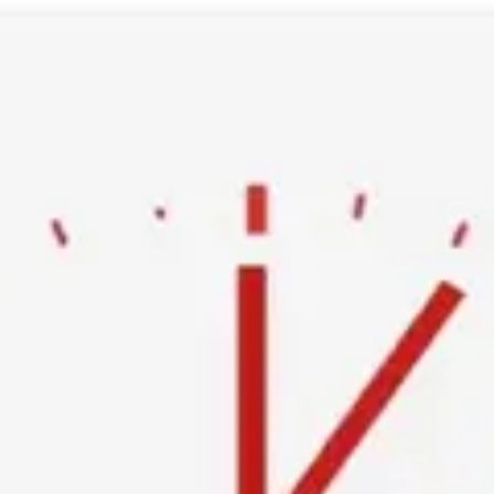
Ski
t
conten