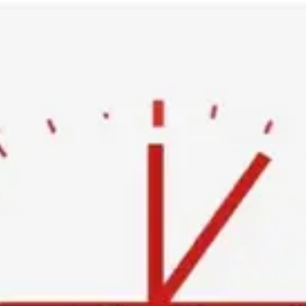
Ski
t
conten