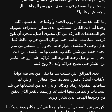
والمحموم للتموضع في مستوى معين من الوجاهة ماليا
واجتماعيا وعلميا؟
إننا كلما تقدمنا في دروب الحياة وأوغلنا في تفاصيلها، كلما
وجدنا أننا ذلك الكائن المسكين، الذي يمكن استدراجه بسهولة
نحو المنعطفات الفارغة من كل محتوى أصيل، بمجرد أن تلوح
فرصة المكاسب الذاتية، حتى لوكان الثمن خراب مالطا كما
يقال، وحتى لا ينكشف عوار حالنا، نحاول أن نستعير من بيدر
الحياة حفنة من سُتُر الألقاب، نغطي بها ما انكشف من ذلك
الحال، ثم نواصل رحلة التمويه التي تُراكِم على أرواحنا الكثير
من السُتُر حتى يصبح حراكنا وئيدا، لا روح فيه.
إن إحدى المزالق التي تسلب منا ما تبقى من بساطة غوايةُ
الألقاب «أستاذ، دكتور، سعادة، شيخ، معالي…» والتي لها
سياقاتها المقبولة زمانا ومكانا، والتي لابد من استيعابها في تلك
السياقات والتماهي معها اجتماعيا ورسميا بالقدر الذي يحقق
من وجودها الهدف الذي نبتغي ونريد.
لكن من غير المقبول أن نحمِلها معنا في كل مكان ووقت وكأننا