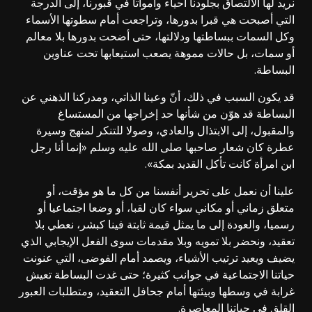
نريد لها الالتصاق بجلودنا أحياء وأمواتا في قبورنا، إلى الدرجة
التي أصبحت هي قبرا بدورها، وتراجعت أمام سطوتها الأسماء
وكل السمات ببساطتها ودلالتها، حتى أضحت بدورها بلا معالم
أو سمات، بل حالات مموهة يصعب استيعابها تحت عناوين
البساطة.
قد يكون السبب في ذلك، أنّ وعينا الذاتي، ومدركنا الذهني عن
البساطة قد هوّن من شأنها حد إخراجها من المستساغ
والمقبول، إلى الابتذال والعادي، وصولا للتنكر لمنهج وسيرة
عطرة كان شعار صاحبها صلى الله عليه وسلم «إنما أنا رجل
ابن امرأة كانت تأكل القديد بمكة».
علينا أن نعمل على تحرير أنفسنا من كل ما هو مؤقت، أو
متعلق زماني أو مكاني سواء كان لقبا، أو وضعا اجتماعيا أو
رسميا، والعودة إلى ما يمثل قيمة ثابتة فينا كبشر، نعطي بلا
تعقيد، ونحضر بلا تمويه وبلا مقدمات سوى الفعل الإيجابي الذي
يضيف ويعيد ترتيب الأشياء، ويصمد أمام الفوضى، التي عنونت
حياتنا الاجتماعية في جوانب كثيرة؛ حتى غدت البساطة تعيش
غرابة في وسطها وبيئتها أمام جحافل التعقيد، ومتطلبات العبور
القلق في حياتنا المعاصرة.