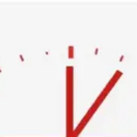
Ski
t
conten