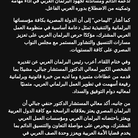
لدعمه الدائم ومساندته لجهود البرلمان العربي في أداء مهامه
وتمكينه من الاضطلاع بدوره العربي الفاعل.
كما أشار “اليماحي” إلى أن الدولة المصرية بكافة مؤسساتها
البرلمانية والتنفيذية تمثل دعامة أساسية في منظومة العمل
العربي المشترك، مؤكدًا حرص البرلمان العربي على تعزيز
مسارات التنسيق والتشاور المستمر مع مجلس النواب
المصري على كافة المستويات.
وفي ختام اللقاء، أعرب رئيس البرلمان العربي عن تقديره
الشخصي الكبير لمعالي الدكتور المستشار جبالي، مشيدًا بما
قدمه من عطاءات متميزة وما لديه من خبرة قانونية وبرلمانية
رفيعة أسهمت في تطوير العمل البرلماني العربي، متمنيًا
لمعاليه دوام التوفيق والسداد.
من جانبه، أكد معالي المستشار الدكتور حنفي جبالي أن
البرلمان المصري يعتز بعلاقاته الراسخة مع كافة الدول العربية
ويعتز باحتضانه البرلمان العربي ومؤسسات العمل العربي
المشترك، ويحرص على مواصلة التعاون والتنسيق الدائم بما
يخدم قضايا الأمة العربية ويعزز وحدة الصف العربي في