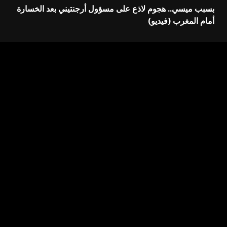
بسبب ميسي.. هجوم لاذع على مسؤول أرجنتيني بعد الخسارة
أمام المغرب (فيديو)
اترك تعليقاً
لن يتم نشر عنوان بريدك الإلكتروني.
الحقول الإلزامية مشار
إليها بـ
*
التعليق
*