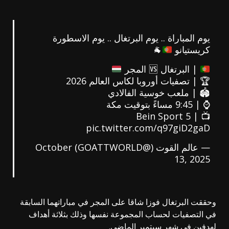
يوم المباراة .. يوم البرتغال .. يوم الاسطورة
كريستيانو
🐐
| البرتغال
🆚
المجر
🏆 | تصفيات أوروبا لكاس العالم 2026
🏟️ | ملعب خوسية الفالادي
⌚ | 9:45 مساءً بتوقيت مكة
📺 | Bein Sport 5
pic.twitter.com/q97giD2gaD
— عالم القوت (@GOATTWORLD)
October
13, 2025
وحققت البرتغال فوزا شاقا على المجر في مباراتهما السابقة
في التصفيات لحساب المجموعة نفسها وذلك بثلاثة أهداف
لهدفين في شهر سبتمبر الماضي.