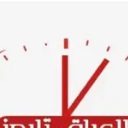
Ski
t
conten