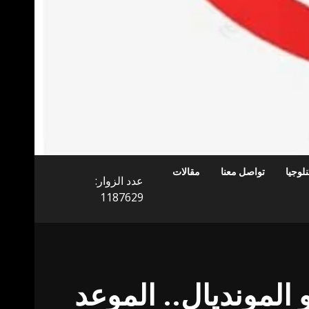
لوجيا
تواصل معنا
مقالات
عدد الزوار:
1187629
المونديال.. الموعد