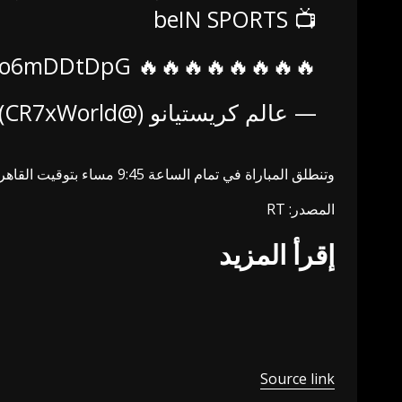
📺 beIN SPORTS
m/bo6mDDtDpG
🔥🔥🔥🔥🔥🔥🔥🔥
— عالم كريستيانو (@CR7xWorld)
وتنطلق المباراة في تمام الساعة 9:45 مساء بتوقيت القاهرة والسعودية وتذاع المباراة عبر قناة beIN SPORTS 5.
المصدر: RT
إقرأ المزيد
Source link