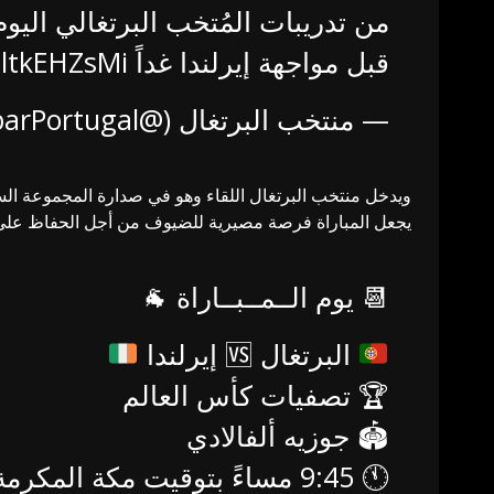
من تدريبات المُتخب البرتغالي اليوم
قبل مواجهة إيرلندا غداً
jltkEHZsMi
— منتخب البرتغال (@MinbarPortugal)
يجعل المباراة فرصة مصيرية للضيوف من أجل الحفاظ على 
📆 يوم الــمــبــاراة 🐐
البرتغال
🆚
إيرلندا
🏆 تصفيات كأس العالم
🏟 جوزيه ألفالادي
🕚 9:45 مساءً بتوقيت مكة المكرمة