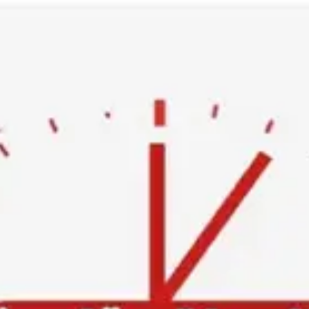
Ski
t
conten