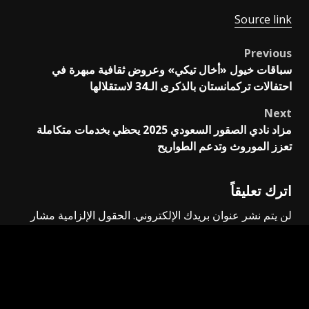
Source link
Previous
Post
سباقات خيول «أخال تيكي» وعروض ثقافية مبهرة في
navigation
احتفالات تركمانستان بالذكرى الـ34 لاستقلالها
Next
مزاد نادي الصقور السعودي 2025 يحظي بخدمات متكاملة
تعزز الموروث وتدعم الطواريح
اترك تعليقاً
لن يتم نشر عنوان بريدك الإلكتروني.
الحقول الإلزامية مشار
إليها بـ
*
التعليق
*