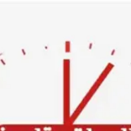
Ski
t
conten