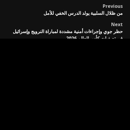
Previous
Post
من ظلال السلبية يولد الدرس الخفي للأمل
navigation
Next
حظر جوي وإجراءات أمنية مشددة لمباراة النرويج وإسرائيل
في تصفيات كأس العالم 2026
اترك تعليقاً
لن يتم نشر عنوان بريدك الإلكتروني.
الحقول الإلزامية مشار
إليها بـ
*
التعليق
*