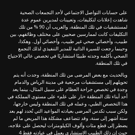
على حسابات التواصل الاجتماعي لأحد التجمعات الصحية
شاهدت إعلانات لتكليفات، وتعيينات لمديرين عموم عدة
لمستشفيات في تلك المنطقة، والغريب أن 90 % من تلك
التكليفات كانت لممارسين صحيين على مختلف وظائفهم، بين
طبيب، وأخصائي صحي غير طبيب، وأخصائي أول.. وهكذا،
وحينما رجعت للسيرة الذاتية للمدير التنفيذي لذلك التجمع
الصحي بأكلمه وجدته طبيبًا استشاريًا في تخصص عالي الاحتياج
في تلك المنطقة.
وبالحديث مع بعض المرضى من تلك المنطقة، وجدت أنه يتم
تحويلهم إلى مستشفيات مرجعية في مدينة الرياض والدمام
وجدة في تخصص جراحة العظام على سبيل المثال، بينما يعد
أحد أبناء تلك المنطقة «نار على علم» على مستوى المملكة في
هذا التخصص الطبي، وعمله في تلك المنطقة وليس خارجها،
ولكن سبب تكدس المرضى بعيادته المواعيد التي تُحدد لهم بعد
ستة أشهر إلى سنة، وقد تتضاعف مشكلة هذا المريض ما لم
يضطر إلى قطع مئات وألوف الكيلومترات ليحصل على علاجه،
حيث إن ذلك الطبيب الاستشاري يعمل في عيادته فقط 4