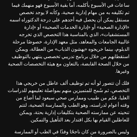
ساعات في الأسبوع بأكلمه، أما بقية الأسبوع فهو منهمك فيما
تم تكليفه به من مهام إدارية صحية، وكأنه لا يوجد تخصص
مستقل يمكن أن يحصل فيه أحدهم على درجة الدكتوراه اسمه
«الإدارة الصحية» أو «إدارة الخدمات الصحية» أو «إدارة
المستشفيات»، الذي بالمناسبة هذا التخصص الذي تخرجه
غالبية الجامعات والمعاهد، مثل معهد الإدارة، خصوصًا مرحلة
الدبلوم، بينما خريجوه «يهشون الذباب» من العطالة، ويمكن
استقطابهم من خلال برنامج تدريبي تخصصي ينتهي بالتوظيف
من خلال الصحة القابضة، بالتعاون مع هيئة التخصصات الصحية
وغيرها.
فلك أن تتصور لو أنه تم توظيف ألف عاطل من خريجي هذا
التخصص، ثم سُمح للمتميزين منهم بمواصلة تعليمهم للدراسات
العليا، فكم من طبيب وممارس صحي سيعود لما أضاع من
وقته أعوام لدراسته، وهو الطب والممارسة الصحية، لتتم
تنحيته عن ممارسته الصحية بتكليفات إدارية بحتة، ويمكن
للعاطلين القيام بها بكل اقتدار بعد التأهيل والتمكين.
وليس بالضرورة من كان ناجحًا وفذًا في الطب أو الممارسة