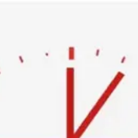
Ski
t
conten