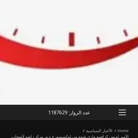
عدد الزوار: 1187629
PRIMARY
MENU
Home
الأخبار السياسية
الأمير لويس كزافييه ماري غيوم من لوكسمبورغ يزور مركز راشد لأصحاب