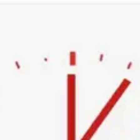
Ski
t
conten