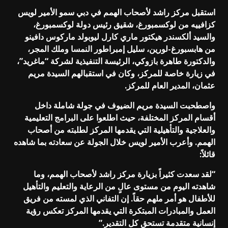
استقبل مركز راشد لأصحاب الهمم في دبي سمو الأمير لويس
كزافييه من لوكسمبورغ، شقيق رئيس دولة لوكسمبورغ،
والسيد ألكسندر هيكتور ماري كارل ليوبولد ماركوس دافينو
من هابسبورغ-لورين، سليل إمبراطور النمسا وملك المجر،
والدكتورة طاهرة بازوكي، الرئيسة التنفيذية لشركة “ماغريد”،
في زيارة خاصة للمركز، وكان في استقبالهم السيدة مريم
عثمان، المدير العام للمركز.
واصطحبت السيدة مريم الضيوف في جولة شاملة داخل
أقسام المركز المختلفة، حيث اطلعوا على البرامج التعليمية
والعلاجية والتأهيلية التي يقدمها المركز لطلبته من أصحاب
الهمم. وأعرب الأمير لويس خلال الجولة عن سعادته بما شاهده
قائلاً:
“لقد سعدت كثيراً بزيارة مركز راشد لأصحاب الهمم، وما
شاهدته اليوم من مستوى عالٍ من الرعاية والتعليم والتأهيل
للأطفال هو أمر ملهم حقاً. إن التفاني الذي لمسته من فريق
العمل والمبادرات المبتكرة التي يقدمها المركز تعكس رؤية
إنسانية متقدمة تستحق كل التقدير.”