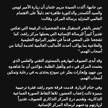
من جانبها، أكدت السيدة مريم عثمان أن زيارة الأمير لويس
والسيد ألكسندر والدكتورة طاهرة تعد دليلاً على الاهتمام
العالمي المتزايد برسالة المركز، وقالت:
“نشعر بالفخر لاستقبال هذه الشخصيات الرفيعة التي تعكس
تقديراً كبيراً للرسالة الإنسانية التي يحملها مركز راشد، كما
تشجعنا على المضي قدماً في تطوير البرامج التعليمية
والعلاجية بما يواكب أحدث الأساليب العالمية لخدمة أبنائنا من
أصحاب الهمم.”
وقد أبدى الضيوف انبهارهم بالمستوى التقني والعلمي الذي
يعتمده المركز في دعم وتأهيل الطلبة، مؤكدين أن ما شاهدوه
من جهود وإنجازات يعبّر عن نموذج يحتذى به في رعاية وتمكين
أصحاب الهمم.
وفي ختام الزيارة، قدمت فرقة نجوم راشد فقرة ترحيبية
مميزة نالت إعجاب الحضور، تلاها التقاط الصورة الجماعية
التذكارية، وتقديم درع المركز التذكاري للضيوف، تقديراً
لزيارتهم ودعمهم لرسالة المركز الإنسانية.