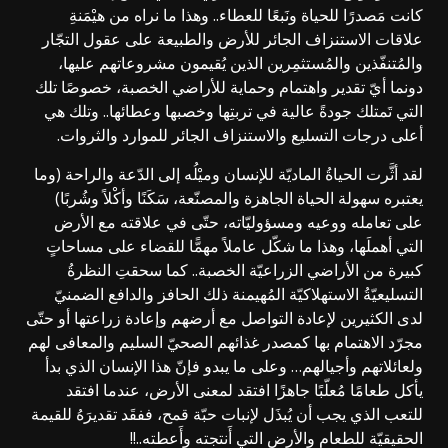
كانت مَصدرًا للحياة ونَبعًا للعطاء.. وهذا ما نراه من هيْمَنةِ
علاقات الاستنزاف الجائر للأرض والطبيعة على عقول التجّار
والمُتنفّذين والمُستثمِرين الذين يُقيمون مشروعاتهم عليها،
دونما أيّ تقدير واهتمام وحماية للأراضي الخصبة، خصوصًا تلك
التي تَمتلك جودةً عالية في تربتِها وخصبها وعطائها.. وتلك هي
أعلى درجات التسليع والاستنزاف الجائر للموارد والثروات.
لقد أثَّرت الحياةُ الماديّة للإنسان وميْلُه إلى الدّعة والراحة (وما
يعتبره سهولة الحياة الجاهزة والمصنّعة، سَكَنًا وأكْلاً وشُربًا)
على تعامله ووعيه ومسؤوليّاته، حتّى في علاقته مع الأرض
التي أهملَها، وهذا ما شكّل عاملاً مهمًّا للقضاء على مساحاتٍ
كبيرة من الأراضي الزراعيّة الخصبة.. كما سحقتِ النظرةُ
التسليعيّةُ الاستهلاكيّة المُهيمنة ذلك الحافز والدافع الضمنيّ
لدى الكثيرين لإعادة التواصل مع أرضهم وإعادة زراعتها أو حتّى
مجرّد الاهتمام بها كمصدر غذائهم الصحيّ السليم والمعافى لهم
ولعائلاتهم وأجيالهم… وعلى ما يبدو فإنّ هذا الإنسان الذي بدأ
يأكل طعامًا مُعلّبًا جاهزًا افتقد لمعنى الأرض، عندما افتقد
للتعب الذي يجب أن يُبذَل لإنبات حبّة قمح، ففقَد تقديرَهُ للقيمة
الحقيقيّة للطعام والأرض التي أَنتجته وأَعطته..!!