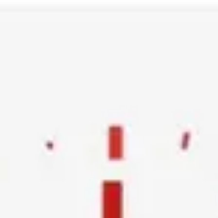
Ski
t
conten