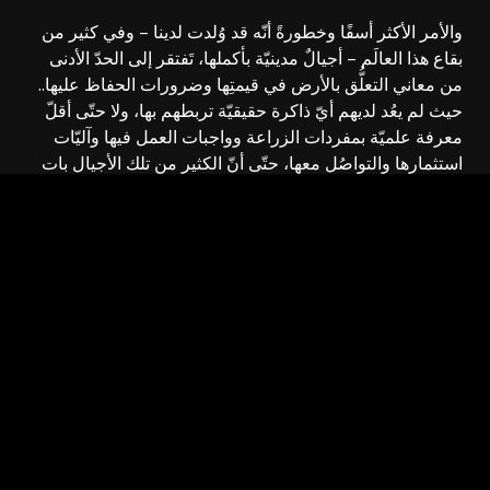
والأمر الأكثر أسفًا وخطورةً أنّه قد وُلدت لدينا – وفي كثير من
بقاع هذا العالَم – أجيالٌ مدينيّة بأكملها، تَفتقر إلى الحدّ الأدنى
من معاني التعلُّق بالأرض في قيمتِها وضرورات الحفاظ عليها..
حيث لم يعُد لديهم أيّ ذاكرة حقيقيّة تربطهم بها، ولا حتّى أقلّ
معرفة علميّة بمفردات الزراعة وواجبات العمل فيها وآليّات
استثمارها والتواصُل معها، حتّى أنّ الكثير من تلك الأجيال بات
يَنظر إلى الأرض على أنّها مجرّد تراب ووحلٍ وطين وربما
قذارة، وليس كمعنىً للخصب والخير والنموّ والعطاء.. وهذه
نظرة مختلَّة كرّستها ظروفُ العيش المادّي في المُدن، وثقافةُ
العمل الجاهزة، وثقافةُ الاستهلاك الزائف.
في السابق كان الانتماءُ والتعلُّق بالأرض مُختلفًا عنه اليوم. كان
الانتماءُ ذا طابعٍ وجودي متأصّل وشبه عضوي.. لكنّه بات حاليًّا ذا
وجهٍ نفعيّ مصلحيّ آنيّ ضيّق ومرتبط بالتقلّبات الشخصيّة
للأفراد والانقياد المرضيّ لهم، بمعنى أنّه مُنحصر في بُعْدٍ ماديّ
زائل بزوال لحظة الغريزة وشهوتها.
مُستنتَج القول أخيرًا: إنّها الأرض أيّها السادة، هي أمّ الخيرات،
ونبْع الإحساس بالوجود والعطاء الذي لا ينضب أبدًا!!.. فأين يا