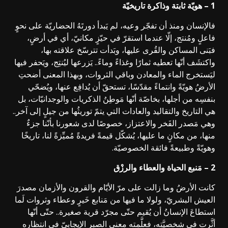
1 – هويّة ثابتة وذاكرة تاريخيّة
فالإنسان ومنذ أن تفجّر وعيه، لم يَبدأ دورتَهُ الحضاريّة على نحوٍ
فاعلٍ ومُنتج، إلّا عندما استقرّ في حيّزٍ مكانيّ، أي في أرضٍ،
فبَنى المساكن والقُرى عليها، وبَدأت تترسّخ علاقته بها،
واكتشَف أنّها تعطيه ثمارًا وغذاءً وماءً.. يَزرعها ليُنتِج، ويَحفر فيها
ليَستخرج الماء والمعادن وباقي الثروات، وبهذا المعنى أضحتِ
الأرضُ هويّةً وانتماءً مقدّسًا، تستحقّ أن يُدافِع عنها، ويُضحّي
بنفسِه من أجلها، بخاصّة أنّها مَوطِنُ الذكريات والوجدانيّات، بل
هي التاريخ والتقاليد والعادات التي يتمّ توريثُها من جيلٍ إلى آخر..
وهي مَصدر الفَخر والاعتزاز، خصوصًا لدى شعورنا بأنّنا جزءٌ
منها، من مكانٍ ما عليها، يُشكّل قيمةً فريدةً مُميِّزةً لنا، تاريخًا
وهويّةً وطبيعةً فائقة الخصوصيّة.
2 – مَنبع الحياة والعطاء والرزْق
كانت الأرضُ وما زالت على مرّ الأيّام والقرون والأزمان مصدرَ
العيش البشريّ، ولولا ما فيها من مَنابع خَيرٍ وعطاء وثروات لَما
استطاعَ الإنسانُ أن يُقيم حتّى مجرّد قرية صغيرة.. حتّى أنّها
أثَّرت في شخصيَّتِه، فعلَّمته معنى الصبر الإيجابيّ في انتظاره