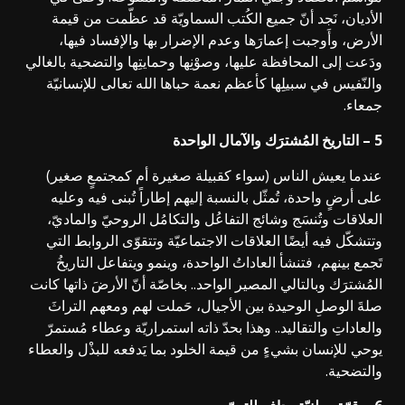
الأديان، نَجد أنّ جميع الكُتب السماويّة قد عظّمت من قيمة
الأرض، وأَوجبت إعمارَها وعدم الإضرار بها والإفساد فيها،
ودَعت إلى المحافظة عليها، وصوْنِها وحمايتِها والتضحية بالغالي
والنّفيس في سبيلِها كأعظم نعمة حباها الله تعالى للإنسانيّة
جمعاء.
5 – التاريخ المُشترَك والآمال الواحدة
عندما يعيش الناس (سواء كقبيلة صغيرة أم كمجتمعٍ صغير)
على أرضٍ واحدة، تُمثّل بالنسبة إليهم إطاراً تُبنى فيه وعليه
العلاقات وتُنسَج وشائج التفاعُل والتكامُل الروحيّ والماديّ،
وتتشكّل فيه أيضًا العلاقات الاجتماعيّة وتتقوّى الروابط التي
تَجمع بينهم، فتنشأ العاداتُ الواحدة، وينمو ويتفاعل التاريخُ
المُشترَك وبالتالي المصير الواحد.. بخاصّة أنّ الأرضَ ذاتها كانت
صلةَ الوصلِ الوحيدة بين الأجيال، حَملت لهم ومعهم التراثَ
والعاداتِ والتقاليد.. وهذا بحدّ ذاته استمراريّة وعطاء مُستمرّ
يوحي للإنسان بشيءٍ من قيمة الخلود بما يَدفعه للبذْل والعطاء
والتضحية.