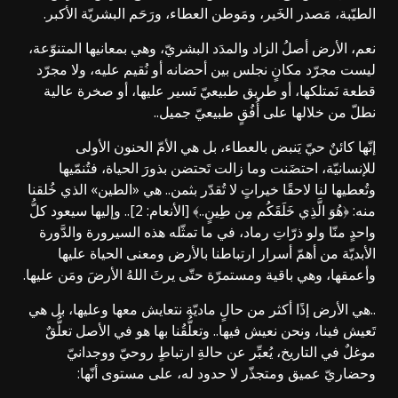
الطيّبة، مَصدر الخَير، ومَوطن العطاء، ورَحَم البشريّة الأكبر.
نعم، الأرض أصلُ الزاد والمدَد البشريّ، وهي بمعانيها المتنوّعة،
ليست مجرّد مكانٍ نجلس بين أحضانه أو نُقيم عليه، ولا مجرّد
قطعة نَمتلكها، أو طريق طبيعيّ نَسير عليها، أو صخرة عالية
نطلّ من خلالها على أُفُقٍ طبيعيّ جميل..
إنّها كائنٌ حيّ يَنبض بالعطاء، بل هي الأمّ الحنون الأولى
للإنسانيّة، احتضَنت وما زالت تَحتضن بذورَ الحياة، فتُنمّيها
وتُعطيها لنا لاحقًا خيراتٍ لا تُقدّر بثمن.. هي «الطين» الذي خُلقنا
منه: ﴿هُوَ الَّذِي خَلَقَكُم مِن طِينٍ..﴾ [الأنعام: 2].. وإليها سيعود كلُّ
واحدٍ منّا ولو ذرّاتِ رماد، في ما تمثّله هذه السيرورة والدَّورة
الأبديّة من أهمّ أسرار ارتباطنا بالأرض ومعنى الحياة عليها
وأعمقها، وهي باقية ومستمرّة حتّى يرثَ اللهُ الأرضَ ومَن عليها.
..هي الأرض إذًا أكثر من حالٍ ماديّة نتعايش معها وعليها، بل هي
تَعيش فينا، ونحن نعيش فيها.. وتعلُّقُنا بها هو في الأصل تعلُّقٌ
موغلٌ في التاريخ، يُعبِّر عن حالةِ ارتباطٍ روحيّ ووجدانيّ
وحضاريّ عميق ومتجذّر لا حدود له، على مستوى أنّها: