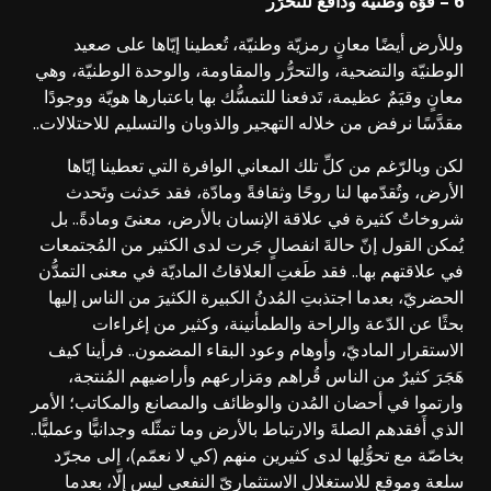
6 – قوّة وطنيّة ودافع للتحرّر
وللأرض أيضًا معانٍ رمزيّة وطنيّة، تُعطينا إيّاها على صعيد
الوطنيّة والتضحية، والتحرُّر والمقاومة، والوحدة الوطنيّة، وهي
معانٍ وقيَمٌ عظيمة، تَدفعنا للتمسُّك بها باعتبارها هويّة ووجودًا
مقدَّسًا نرفض من خلاله التهجير والذوبان والتسليم للاحتلالات..
لكن وبالرّغم من كلِّ تلك المعاني الوافرة التي تعطينا إيّاها
الأرض، وتُقدّمها لنا روحًا وثقافةً ومادّة، فقد حَدثت وتَحدث
شروخاتٌ كثيرة في علاقة الإنسان بالأرض، معنىً ومادةً.. بل
يُمكن القول إنّ حالةَ انفصالٍ جَرت لدى الكثير من المُجتمعات
في علاقتهم بها.. فقد طَغتِ العلاقاتُ الماديّة في معنى التمدُّن
الحضريّ، بعدما اجتذبتِ المُدنُ الكبيرة الكثيرَ من الناس إليها
بحثًا عن الدّعة والراحة والطمأنينة، وكثير من إغراءات
الاستقرار الماديّ، وأوهام وعود البقاء المضمون.. فرأينا كيف
هَجَرَ كثيرٌ من الناس قُراهم ومَزارعهم وأراضيهم المُنتجة،
وارتموا في أحضان المُدن والوظائف والمصانع والمكاتب؛ الأمر
الذي أَفقدهم الصلةَ والارتباط بالأرض وما تمثّله وجدانيًّا وعمليًّا..
بخاصّة مع تحوُّلِها لدى كثيرين منهم (كي لا نعمّم)، إلى مجرّد
سلعة وموقع للاستغلال الاستثماريّ النفعي ليس إلّا، بعدما