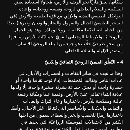
سكّانها، ليفرَّ هاربًا نحو الريف والأرض، مُحاولًا استعادة بعض
السكينة والسلام الداخلي لروحِهِ ونفسِهِ ووجدانه، وإعادة
التواصُل الطبيعي القديم والأزلي مع قوّة الطبيعة والأرض (في
السحر الطبيعيّ للجبال والسهول والبحار والوديان وغيرها) بعيدًا
من الحياة الصناعيّة المكلفة له روحًا ومادّة.. وهذا هو الجمال
والروحانيّة والارتباط الوجداني القويّ بجماليّات الأرض وما فيها
من سحرٍ طبيعيّ خلّاب هو جزء من البناء الروحيّ للإنسان،
ومصدر الإلهام والسلام الداخلي.
4 – التّعلّق القيميّ الروحيّ الثقافيّ والدّينيّ
وهذا ما نجده في سائر الثقافات والحضارات والأديان، في
عادات الناس وتقاليد المُجتمعات.. إذ لا توجد ثقافةٌ واحدة أو
حضارةٌ واحدة أو مجرّد جماعة بشريّة صغيرة واحدة، إلّا ولديها
علاقة انتماء ثقافي غنيّ بالأرض، وقيمة عليا ومكانة رفيعة
عالية ومقدّسة للأرض، باعتبارها وعاء التراث والعادات
والتقاليد والحكايات والأساطير التي تُتناقَل عَبْرَ الأجيال، وأيضًا
باعتبارها رمزًا للخصب والخير والعطاء، يقيمون من أجلها
الكثير من الاحتفالات الموسميّة الزراعيّة التي نَجدها في
مواسم الحصاد وجني الثمار المُختلفة والمتنوّعة. وحتّى في