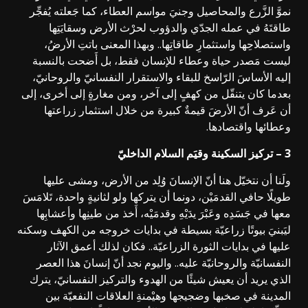
نموَّ الزَّرع والمحاصيل وجنيَ مواسم العطاء، كما جَعلته يُفجِّر
طاقتَهُ في عمله الجدّي والدؤوب لحرْث الأرض وسقايَتِها
واستصلاحِها واستثمارِ طاقاتِها.. وبهذا المعنى باتتِ الأرضُ،
ليست مَصدر حياة وعطاء للإنسان فقط، بل أَضحت بالنسبة
إليه الأساسَ الرّاسخ للبقاء والاستقرار النفسانيّ والروحانيّ،
بعدما كان يتنقّل من كهفٍ إلى آخر، ومن مغارةٍ إلى أخرى، إلى
أن عَرف أنّ الأرضَ قيمةٌ كبيرة من خلال استثمار زراعتها
وعطائها واقتصادها.
3 – تركيز السكينة وقيَم السلام الداخليّ
ولَنا أن نتخيّل هنا أنّ الإنسانَ وُلِد من الأرض، ومشى عليها
طويلًا حافي القدمَيْن، دونما أن يتركها ولو لثانيةٍ واحدة، تَلامَسَ
معها في جَسَدِه وعَبْرَ يدَيْهِ وقدمَيْه، أَخذ من طينِها وأعشابِها
ليَبنيَ بيوتًا زراعيّة بسيطة في بدايات خروجه من الكهف وسكنه
عليها في بدايات الثورة الزراعيّة.. فكان لذلك أعمق الآثار
النفسانيّة والروحانيّة عليه.. واليوم نجد أنّ إنسانَ هذا العصر
الذي يريد أن يعيش شيئًا من الهدوء والتركيز النفسانيّ، يترك
المدينة في صخبها وضجيجها وهيْمنةِ العلاقات النفعيّة بين