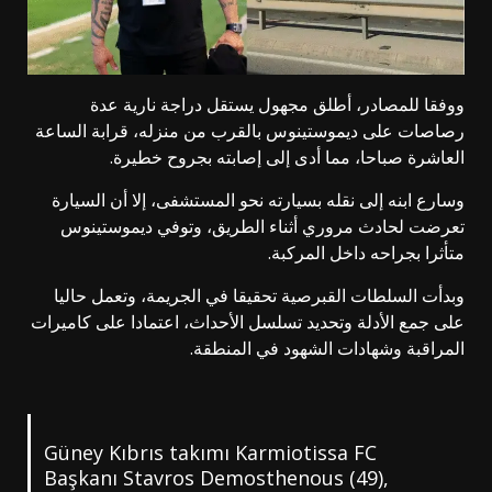
ووفقا للمصادر، أطلق مجهول يستقل دراجة نارية عدة
رصاصات على ديموستينوس بالقرب من منزله، قرابة الساعة
العاشرة صباحا، مما أدى إلى إصابته بجروح خطيرة.
وسارع ابنه إلى نقله بسيارته نحو المستشفى، إلا أن السيارة
تعرضت لحادث مروري أثناء الطريق، وتوفي ديموستينوس
متأثرا بجراحه داخل المركبة.
وبدأت السلطات القبرصية تحقيقا في الجريمة، وتعمل حاليا
على جمع الأدلة وتحديد تسلسل الأحداث، اعتمادا على كاميرات
المراقبة وشهادات الشهود في المنطقة.
Güney Kıbrıs takımı Karmiotissa FC
Başkanı Stavros Demosthenous (49),