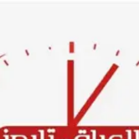
Ski
t
conten