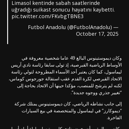
Limasol kentinde sabah saatlerinde
uğradığı suikast sonucu hayatını kaybetti.
pic.twitter.com/FKvbgTBNE3
— Futbol Anadolu (@FutbolAnadolu)
October 17, 2025
وكان ديموستينوس البالغ 49 عاما شخصية معروفة في
الأوساط الرياضية القبرصية، إذ تولى سابقا رئاسة نادي آريس
ليماسول، كما كان يعتبر أحد الأسماء المطروحة لتولي رئاسة
الاتحاد القبرصي لكرة القدم عقب استقالة جورجوس كوماس،
لكنه لم يترشح للمنصب، مؤكدا حينها أن الاتحاد بحاجة إلى
“تغيير جذري ووجوه جديدة”.
إلى جانب نشاطه الرياضي، كان ديموستينوس يمتلك شركة
“ديموكارز” في ليماسول والمتخصصة في بيع السيارات
الفاخرة.
وكان من المقرر أن يخوض نادي كارميوتيسا مباراة أمام أسيل