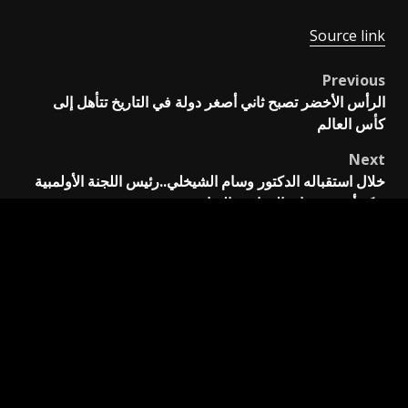
Source link
Previous
Post
الرأس الأخضر تصبح ثاني أصغر دولة في التاريخ تتأهل إلى
navigation
كأس العالم
Next
خلال استقباله الدكتور وسام الشيخلي..رئيس اللجنة الأولمبية
يؤكد أهمية رعاية المواهب الرياضية
اترك تعليقاً
لن يتم نشر عنوان بريدك الإلكتروني.
الحقول الإلزامية مشار
إليها بـ
*
التعليق
*