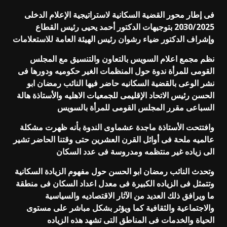
فى إطار محور القضية السكانية لاستراتيجية الإعلام الدخلى
2030/2025 بتوجيهات الدكتور أحمد يحيى رئيس القطاع
وإشراف الدكتور ضياء رشوان رئيس الهيئة العامة للاستعلامات
نظم مجمع اعلام السويس بالتعاون والتنسيق مع المجلس
القومى للمرأة ندوة حول المنظمات الغير حكوميه ودورها فى
نشر الوعى بالقضية السكانيه حاضر فيها النائب رمضان ابو
الحسن رئيس الاتحاد الإقليمى للجمعيات الاهليه والأستاذة هالة
السباعى مقرر المجلس القومى للمرأة بالسويس
وافتتحت الأستاذة ماجدة عشماوى الندوة بأنه ظهرت مشكلة
عالميه ملحة فى أوائل القرن العشرين حتى وقتنا الحاضر تشير
الى زياده غير منتظمه ومدروسة فى عدد السكان
وتحدث النائب رمضان ابو الحسن حول مفهوم الزيادة السكانية
وتتمثل فى الزياده الكبيرة فى معدل اعداد السكان فى منطقة
ما ويرافق ذلك العديد من الآثار الاقتصاديه والسياسية
والاجتماعية والثقافية كما ويؤثر بشكل مباشر على مستوى
الحياة والخدمات فى المناطق التى تشهد هذه الزياده