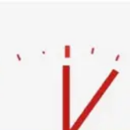
Ski
t
conten