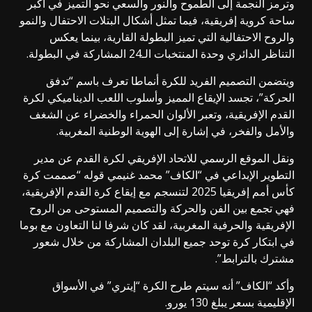
وترمز النجمة إلى الطموح والنور والسعي نحو التميز في أكبر
ساحة كروية إفريقية، فيما تمثل أشكال البتلات الاحتفال والنمو
والروح الاحتفالية التي تميز البطولة القارية، بينما يعكس
التناظر الدائري وحدة المنتخبات الـ24 المشاركة في البطولة.
ويتضمن التصميم الفريد للكرة أنماطا تعرف باسم “تدفق
الحركة”، تجسد الإيقاع المميز وأسلوب اللعب الديناميكي لكرة
القدم الإفريقية، وتعبر الألوان الحمراء والخضراء عن الشغف
والأمل والفخر، في إشارة إلى الهوية الوطنية المغربية.
ونقل الموقع الرسمي للاتحاد الإفريقي لكرة القدم عن مدير
التطوير الإبداعي في “الكاف” محمد غنيمي قوله “صممت كرة
كأس أمم إفريقيا 2025 لتنسجم مع إيقاع كرة القدم الإفريقية،
فهي تجمع بين الفن والحركة والتصميم المستوحى من الروح
الإفريقية والحرفية المغربية، لقد كان شرفا لنا التعاون مع بوما
في ابتكار كرة توحد جميع البلدان المشاركة من خلال شعور
مشترك بالترابط”.
وأكد “الكاف” أنه سيتم طرح الكرة “إيتري” في الأسواق
الإقليمية بسعر يبلغ 130 يورو.