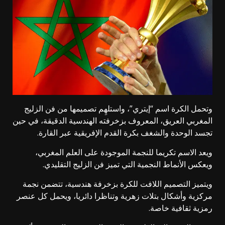
وتحمل الكرة اسم “إيتري”، واستلهِم تصميمها من فن الزليج
المغربي العريق، المعروف بزخرفته الهندسية الدقيقة، في حين
تجسد الوحدة والشغف بكرة القدم الإفريقية عبر القارة.
ويعد الاسم تكريما للنجمة الموجودة على العلم المغربي،
ويعكس الأنماط النجمية التي تميز فن الزليج التقليدي.
ويتميز التصميم اللافت للكرة بزخرفة هندسية، تتضمن نجمة
مركزية وأشكال بتلات زهرية وتناظرا دائريا، ويحمل كل عنصر
رمزية ثقافية خاصة.