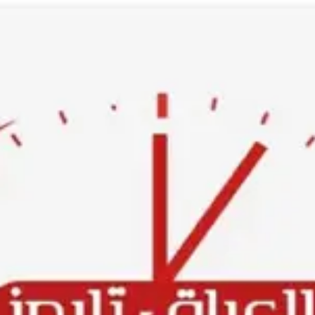
Ski
t
conten