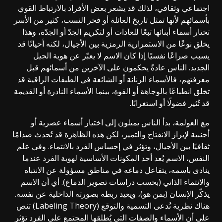
اجتماعي وثقافي، لذلك قد يشعر بعض الأفراد بالارتباط القوي
بأسمائهم لأنها تمثل تاريخ العائلة أو فخر النسب، كثير من الأسر
تختار أسماء أبنائها تبعًا للعادات أو لتكريم الجدّ أو الجدّة، وهذا
يخلق نوعًا من الاستمرارية الرمزية بين الأجيال، لكنه أحيانًا قد
يسبب صراعًا نفسيًا إذا كان الاسم لا يعبّر عن هوية الجيل
الجديد. الناس عادةً يحكمون على الآخرين من أسمائهم قبل
معرفتهم، فالأسماء الرنانة أو الشائعة في الطبقات الراقية قد
تخلق انطباعًا بالوجاهة أو القوة، بينما الأسماء النادرة أو القديمة
قد تُثير فضولًا أو استغرابًا.
مع العولمة، بدأ الناس يميلون إلى اختيار أسماء عصرية أو
أجنبية لإبراز الانفتاح والتميز، لكن هذه الظاهرة قد تُحدث صدامًا
ثقافيًا بين الأجيال، وتؤثر في إحساس الفرد بالانتماء. وفي علم
النفس، الاسم يُعد أحد المكونات الأساسية لهوية الفرد عندما
ينادى باسمه، يتفاعل دماغه في مناطق مسؤولة عن الانتباه
والانتماء الذاتي (بحسب دراسات تصوير الدماغ). أي أن الاسم
يذكّر الإنسان (بمن هو)، ويعيد ربطه بصورته الداخلية عن نفسه.
هناك نظرية تُدعى التسمية والتوقع (Labeling Theory) تنص
على أن الأسماء والصفات التي يُطلقها المجتمع على الفرد تؤثر