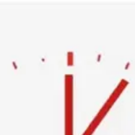
Ski
t
conten