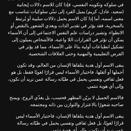
في سلوكه وتكوينه النفسي، فإذا كان للاسم دلالات إيجابية
(سعيد، عادل، كريم) يميل الفرد إلى تبنّي سلوكيات تتناسب مع
معنى اسمه، أما إذا كان الاسم يحمل دلالات سلبية أو يُرتبط
بالسخرية، فقد يؤثر في تقدير الذات ويغذي الشعور بالنقص أو
الانطواء. وتشير دراسات علم النفس الاجتماعي إلى أن الأسماء
يمكن أن تؤثر في القرارات اللا واعية، فالأشخاص يميلون إلى
تشكيل انطباعات أولية بناءً على الأسماء، مما قد يؤثر في
الفرص التعليمية والمهنية وحتى العلاقات الشخصية.
يبقى الاسم أول هدية يتلقاها الإنسان من العالم، وقد تكون
أجملها أو أثقلها، فاختيار الأسماء ليس قرارًا لغويًا فقط، بل هو
فعل ثقافي ونفسي يحمل في طيّاته رسالة عمن نريد أن نكون،
وإلى أي هوية ننتمي.
فالاسم الجميل لا يزيّن المظهر فحسب، بل يغذّي الروح، ويمنح
صاحبه شعورًا بالاعتزاز والتوازن بين ذاته ومجتمعه.
يبقى الاسم أول هدية يتلقاها الإنسان، فاختيار الأسماء ليس
قرارًا لغويًا، بل فعل ثقافي ونفسي يحمل في طيّاته رسالة
عمن نريد أن نكون، وإلى أي هوية ننتمي.