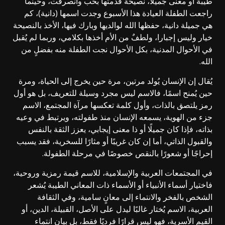
طيبة أو معنى جميلا، نصيحة قدمتها بحب وانصرفت، وحينما
راجعت الطفلة العيادة هذا الأسبوع وجدت اسمها (دانية)، كم
هي جميلة دانية، حفظها الله لوالديها وبارك فيها، الأخذ بالنصيحة
خيار وليس إجبارا، ولطفٌ من الأم أخذها بكلامي، وربما لم يُقبل
في الأحوال المدنية، بكل الأحوال نجت الطفلة منه بفضلٍ من
الله.
يُقال إن الإنسان يُولد مرتين، مرة حين يخرج إلى الحياة، ومرة
حين يُمنح اسمًا، فالاسم ليس مجرد وسيلة للتعريف، بل هو أول
رمز يلتصق بالذات، وأول كلمة تعكسها مرآة المجتمع، الاسم
جزء من الهوية، يسمعه الإنسان منذ طفولته، ويرتبط في وعيه
بذاته، فإذا كان جميلًا أو ذا معنى إيجابي، يعزز الثقة بالنفس
والقبول الذاتي، أما إن كان غريبًا أو مثارًا للسخرية، فقد يسبب
إحراجًا أو شعورًا بالنقص خصوصًا في مرحلة الطفولة.
في المجتمعات العربية والإسلامية، للاسم قيمة رمزية وروحية،
فاختيار أسماء الأنبياء أو الأسماء ذات المعاني الطيبة يُشعر
الشخص بالفخر والانتماء إلى معانٍ سامية، وفي الثقافة
العربية، الاسم يُختار غالبًا ليدل على الأصل، القبيلة، الدين، أو
القيم الأسرية، فهو ليس قرارًا فرديًا فقط، بل بيان انتماء