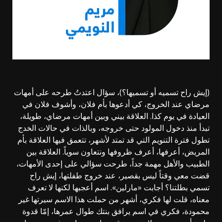
(إيش راح تسميه أو تسميها؟)، سؤال اعتدتُ طرحه على أمهات
مرضاي عند الخروج، كي أدعوها بأم فلان، وأشوف فلان في
العيادة في يوم كذا. العلاقة بيني وبين أمهات مرضاي، طويلة،
تبدأ منذ دخول المولود حتى خروجه، وبالذات في حالات الخدج
تطول فترة التنويم التي قد تمتد لأشهر، تتعمق فيها العلاقة بأم
المريض، أعرفها، أعرف ظروفها ونتعاون سوياً. العلاقة بين
الطبيب والأهل مهمة جداً، طرحت سؤالي على إحدى الأمهات،
قضت معي وقتاً ليس بقصير، عند خروج طفلتها، إيش راح
تسمي بطلتنا؟ أجابت «مارلين». اسم أعجبها لكنها لا تعرف
معناه، قلت لها فكري، أشهر من حملت هذا الاسم سيرتها غير
محمودة، فكري في اسم يرافق بنتك طوال عمرها، إمّا قدوة