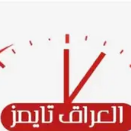
Ski
t
conten