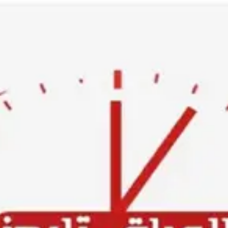
Ski
t
conten