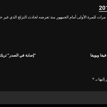
يفا ويويفا
“إصابة في الصدر” تربك 
إليها بـ
*