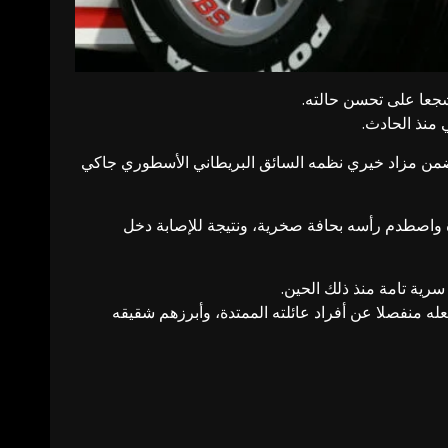
شجعا على تحسن حالته.
منذ الحادث.
M.S. على الخوذة بمساعدة زوجته كورينا، وذلك ضمن مزاد خيري نظمه السائق البريطاني الأسطوري جاكي
 بصخرة واصطدم رأسه بحافة صخرية، ونتيجة للإصابة دخل
سرية تامة منذ ذلك الحين.
لة المقربين، وفريقا من الأطباء لديهم إمكانية الوصول إلى شوماخر، البالغ حاليا 55 عاما، مما جعله منفصلا عن أفراد عائلته الممتدة، وأبرزهم شقيقه