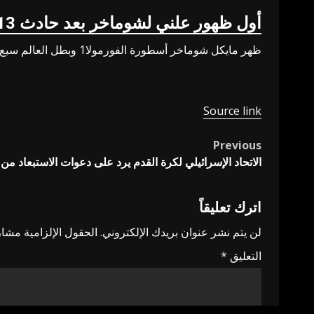
أول ظهور علني لشوماخر بعد حادث 2013
ظهر مايكل شوماخر أسطورة الفورمولا1 وبطل العالم سبع مرات للمرة الأولى أمام الجمهور منذ تعرضه لحادث التزلج الذي غير حياته في ديسمبر 2013.
Source link
Previous
Post
الاتحاد الإسرائيلي لكرة القدم يرد على دعوات الاستبعاد من ف
navigation
اترك تعليقاً
لن يتم نشر عنوان بريدك الإلكتروني.
الحقول الإلزامية مشار 
التعليق
*