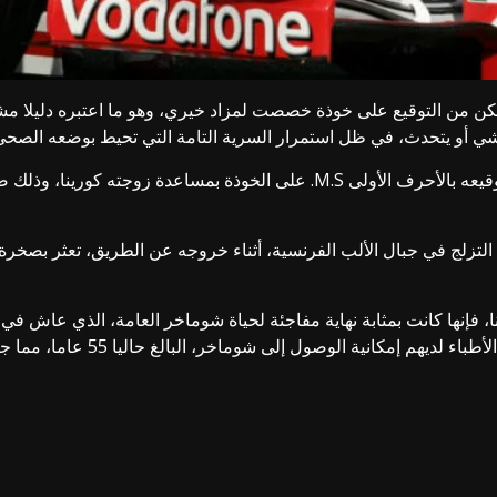
مكن من التوقيع على خوذة خصصت لمزاد خيري، وهو ما اعتبره دليلا م
ي أو يتحدث، في ظل استمرار السرية التامة التي تحيط بوضعه الصحي 
وكانت التقارير ذكرت في أبريل الماضي أن شوماخر ترك توقيعه بالأحرف الأولى 
لدماغ أثناء التزلج في جبال الألب الفرنسية، أثناء خروجه عن الطريق، تعثر
، فإنها كانت بمثابة نهاية مفاجئة لحياة شوماخر العامة، الذي عاش في 
ويقال، إن ثلاثة أفراد فقط من العائ