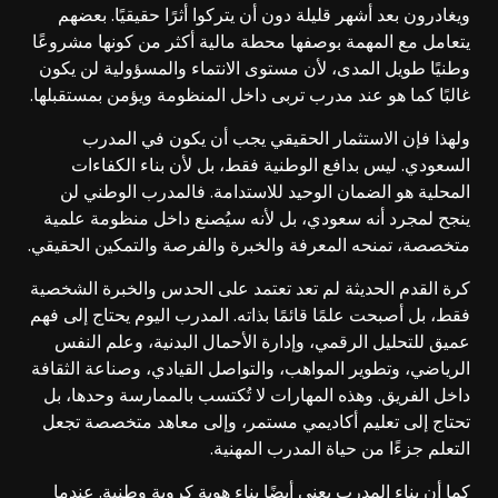
ويغادرون بعد أشهر قليلة دون أن يتركوا أثرًا حقيقيًا. بعضهم
يتعامل مع المهمة بوصفها محطة مالية أكثر من كونها مشروعًا
وطنيًا طويل المدى، لأن مستوى الانتماء والمسؤولية لن يكون
غالبًا كما هو عند مدرب تربى داخل المنظومة ويؤمن بمستقبلها.
ولهذا فإن الاستثمار الحقيقي يجب أن يكون في المدرب
السعودي. ليس بدافع الوطنية فقط، بل لأن بناء الكفاءات
المحلية هو الضمان الوحيد للاستدامة. فالمدرب الوطني لن
ينجح لمجرد أنه سعودي، بل لأنه سيُصنع داخل منظومة علمية
متخصصة، تمنحه المعرفة والخبرة والفرصة والتمكين الحقيقي.
كرة القدم الحديثة لم تعد تعتمد على الحدس والخبرة الشخصية
فقط، بل أصبحت علمًا قائمًا بذاته. المدرب اليوم يحتاج إلى فهم
عميق للتحليل الرقمي، وإدارة الأحمال البدنية، وعلم النفس
الرياضي، وتطوير المواهب، والتواصل القيادي، وصناعة الثقافة
داخل الفريق. وهذه المهارات لا تُكتسب بالممارسة وحدها، بل
تحتاج إلى تعليم أكاديمي مستمر، وإلى معاهد متخصصة تجعل
التعلم جزءًا من حياة المدرب المهنية.
كما أن بناء المدرب يعني أيضًا بناء هوية كروية وطنية. عندما