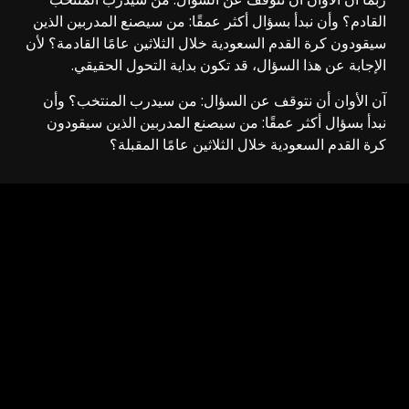
القادم؟ وأن نبدأ بسؤال أكثر عمقًا: من سيصنع المدربين الذين
سيقودون كرة القدم السعودية خلال الثلاثين عامًا القادمة؟ لأن
الإجابة عن هذا السؤال، قد تكون بداية التحول الحقيقي.
آن الأوان أن نتوقف عن السؤال: من سيدرب المنتخب؟ وأن
نبدأ بسؤال أكثر عمقًا: من سيصنع المدربين الذين سيقودون
كرة القدم السعودية خلال الثلاثين عامًا المقبلة؟
Source link
Previous
Post
ماذا فعل رجال السلطة بلبنان واللبنانيين
navigation
Next
سقوط لعبة والأسئلة المؤجلة – جريدة الوطن السعودية
اترك تعليقاً