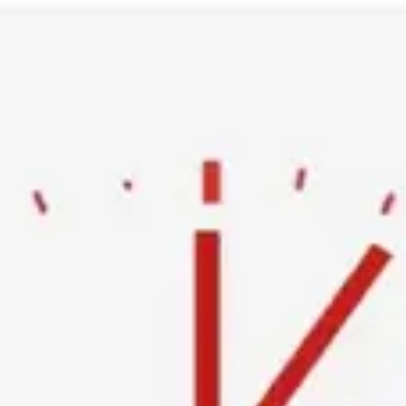
Ski
t
conten