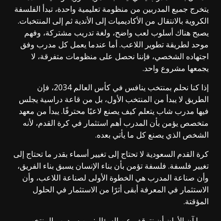
يتخرج جميع المدربين من منظومة تعليمية واحدة، تبدأ الفلسفة
الكروية بالانتقال من الأكاديميات إلى الأندية ثم إلى المنتخبات.
يصبح هناك أسلوب لعب واضح، ولغة تدريب مشتركة، وفهم
موحد لطريقة تطوير اللاعب. أما عندما يعمل كل مدرب وفق
اجتهاده الشخصي، فإننا نحصل على منظومات متفرقة، لا
يجمعها مشروع واحد.
إذا كنا نحلم بمنتخب ينافس في كأس العالم 2034، فإن
الطريق لا يبدأ من المنتخب الأول، بل من قاعة دراسية يجلس
فيها مدرب شاب يتعلم كيف يصنع لاعبًا محترفًا. يبدأ من معهد
متخصص يؤمن بأن المدرب أهم استثمار في كرة القدم، لأنه
الشخص الذي يصنع كل ما يأتي بعده.
كرة القدم السعودية لا تحتاج إلى تغيير أسماء بقدر ما تحتاج إلى
تغيير فلسفة. فلسفة تؤمن بأن بناء الإنسان يسبق بناء الفريق،
وأن صناعة المدرب هي الخطوة الأولى لصناعة اللاعب، وأن
الاستثمار في المعرفة أبقى أثرًا من الاستثمار في الحلول
المؤقتة.
ربما آن الأوان أن نتوقف عن السؤال: من سيدرب المنتخب