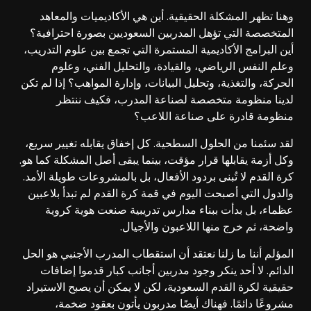
وهنا تظهر المشكلة الحقيقية. أين هي الأكاديميات والمعاهد
المتخصصة التي تؤهل المدربين السعوديين بصورة احترافية؟
أين البرامج الأكاديمية المستمرة التي تجمع بين علوم التدريب،
وعلم النفس الرياضي، والقيادة، والتحليل الفني، وعلوم
الحركة، والتغذية، وتحليل البيانات، وإدارة المواهب؟ إذا لم تكن
لدينا منظومة متخصصة لصناعة المدرب، فكيف ننتظر
منظومة قادرة على صناعة اللاعب؟
لقد سئمنا من الحلول السطحية. كل إخفاق يقابله تغيير سريع،
وكل أزمة يقابلها قرار مؤقت، بينما يبقى أصل المشكلة كما هو.
كرة القدم لا تُبنى بردود الأفعال، بل بالمشروعات طويلة الأمد.
والدول التي أصبحت اليوم في قمة كرة القدم لم تبدأ بلاعبين
عظماء، بل بدأت ببناء مدارس تدريبية صنعت هوية كروية
واضحة، ثم خرج منها اللاعبون والأجيال.
المؤلم أننا ما زلنا نعتقد أن استقطاب المدرب الأجنبي هو الحل
الدائم. لا أحد ينكر وجود مدربين أجانب كبار قدموا إضافات
حقيقية لكرة القدم السعودية، لكن لا يمكن أن يصبح الاستيراد
مشروعًا دائمًا. فهناك أيضًا مدربون يأتون بعقود ضخمة،