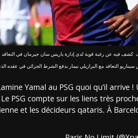
 كشف فيه عن رغبة قوية لدى إدارة باريس سان جيرمان في التعاقد مع 
اقد مع البرازيلي نيمار بدفع الشرط الجزائي في عقده الذي وصل إلى 222 مليون د
mine Yamal au PSG quoi qu’il arrive ! Un
 ». Le PSG compte sur les liens très pro
sienne et les décideurs qataris. À Barce