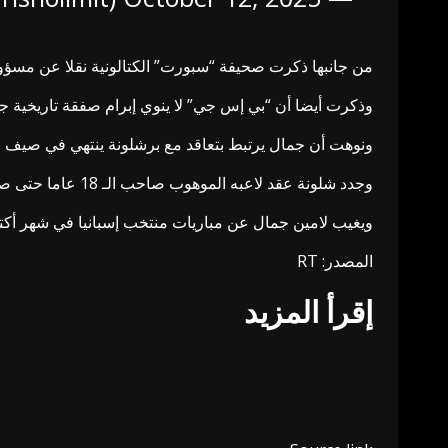
من جانبها ذكرت صحيفة “سبورت” الكتالونية نقلا عن مسؤول بالنادي الباريسي أن
وذكرت أيضا أن “بي إس جي” لا ينوي إبرام صفقة تاريخية جديدة بعدما دفع 222 مليون يورو لضم نيمار جونيو
ونوهت أن جمال يرتبط بتعاقد مع برشلونة ينتهي في صيف 2026 ويمدد تلقائيا حتى 2028 ويتضمن شرطا جزائيا خرافيا قيمته مليار يورو.
وجدد شلونة عقد لاعبه الموهوب صاحب الـ 18 عاما حتى صيف 2031 بعد تعديل راتبه السنوي في ظل تألقه اللافت خلال الفترة الماضية.
ويغيب لامين جمال عن مباريات منتخب إسبانيا في شهر أكتو
المصدر: RT
إقرأ المزيد