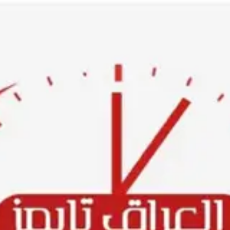
Ski
t
conten