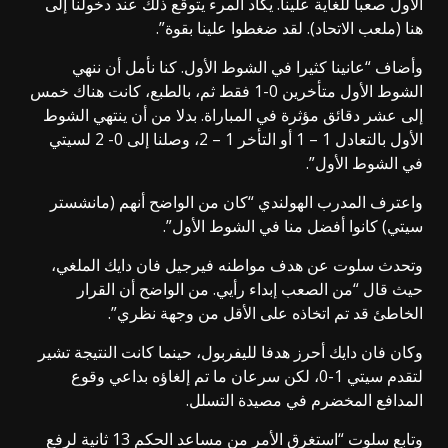
الأول صعبا للغاية علينا. يكاد المرء يتوقع ذلك عند دخولنا إلى
هنا (ملعب الاتحاد). لقد ضغطوا علينا بقوة”.
وأضاف “عانينا كثيرا في الشوط الأول. كنا نأمل أن ننهي
الشوط الأول متأخرين 0-1 فقط ثم، بالطبع، كانت هناك خمس
إلى عشر دقائق مؤثرة في المباراة. بدلا من أن ينتهي الشوط
الأول بالتعادل 1 – 1 أو التأخر 1 – 2، وصلنا إلى 0- 2 لسيتي
في الشوط الأول”.
واعترف المدرب الهولندي “كان من الواضح أنهم (مانشستر
سيتي) كانوا أفضل منا في الشوط الأول”.
وتحدث سلوت عن هدف مواطنه فيرجيل فان دايك الملغي،
حيث قال “من الصعب إبداء رأيي. من الواضح أن القرار
الخاطئ قد تم اتخاذه على الأقل من وجهة نظري”.
وكان فان دايك أحرز هدفا لليفربول، حينما كانت النتيجة تشير
لتقدم سيتي 1-0، لكن سرعان ما تم إلغاؤه بداعي وقوع
المدافع المخضرم في مصيدة التسلل.
وتابع سلوت “استغرق الأمر من مساعد الحكم 13 ثانية لرفع