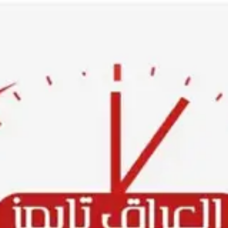
Ski
t
conten