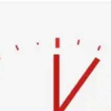
Ski
t
conten