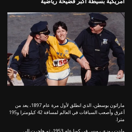
أمريكية بسيطة أكبر فضيحة رياضية
ماراثون بوسطن، الذي انطلق لأول مرة عام 1897، يعد من
أعرق وأصعب السباقات في العالم لمسافة 42 كيلومترا و195
مترا.
ولدت روزي رويس في كوبا عام 1953، ثم هاجرت إلى