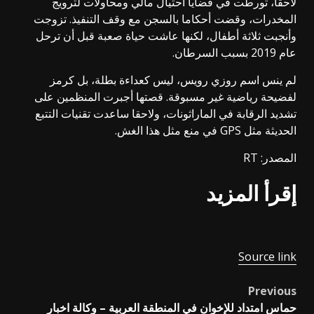
لاحقا، تورطت في قضايا احتيال مالي ومحاولات لترويج
المخدرات، وقضت أحكاما بالسجن مع وقف التنفيذ. تزوجت
وأنجبت ثلاثة أطفال، لكنها عاشت حياة صعبة قبل أن ترحل
عام 2019 بسبب السرطان.
لم ينس اسم روزي رويس، ليس كعداءة بطلة، بل كرمز
لفضيحة رياضية غير مسبوقة. قصتها أجبرت المنظمين على
تشديد الرقابة في الماراثونات، ولاحقا ساعدت تقنيات التتبع
الحديثة مثل GPS في منع مثل هذا الغش.
المصدر: RT
إقرأ المزيد
Source link
Previous
Post
حماس امتداد للإخوان في المنطقة العربية – وكالة اخبار