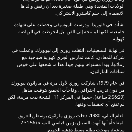
الولايات المتحدة وهي طفلة صغيرة بعد أن رفض والداها
الانضمام إلى حلم كاسترو الاشتراكي.
نشأت في فلوريدا، ودرست الموسيقى وحصلت على شهادة
جامعية، لكنها لم تتجه إلى الفن، بل انخرطت في الرياضة
كهواية.
في نهاية السبعينيات، انتقلت روزي إلى نيويورك، وعملت في
شركة للمعادن، كانت تمارس الجري كهواية صباحية مع
زملائها، وبدا مستواها بينهم جيدا. هذا ما شجعها على خوض
سباقات الماراثون.
في عام 1979، شاركت روزي لأول مرة في ماراثون نيويورك
من دون تدريب احترافي، وفاجأت الجميع بتوقيت مذهل
(2:56:29 ساعة)، جعلها في المركز 11. النتيجة بدت مريبة، لكن
لم تفتح أي تحقيقات وقتها.
العام التالي، 1980، دخلت روزي ماراثون بوسطن العريق.
المفاجأة أنها أنهت السباق بزمن قياسي للنساء (2:31:56
ساعة)، وتوجت بطلة وسط دهشة الجميع.