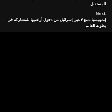
navigation
المستقبل
Next
إندونيسيا تمنع لاعبي إسرائيل من دخول أراضيها للمشاركة في
بطولة العالم
اترك تعليقاً
لن يتم نشر عنوان بريدك الإلكتروني.
الحقول الإلزامية مشار
إليها بـ
*
التعليق
*