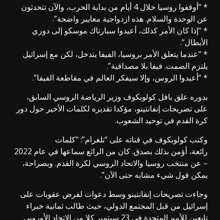
* “أوقفوا روسيا خلال 4 أيام من بداية الحرب، والآن تتحدثون
عن الوحدة والسلام. هذه ازدواجية معايير واضحة”.
* “إذا كان الأمر كذلك، أعيدوا سبارتاك موسكو إلى دوري
الأبطال”.
* “عندما يتعلق الأمر بروسيا، الفيفا يتدخل، لكن مع إسرائيل
يلتزم الصمت. فيفا بلا مصداقية”.
* “أعيدوا الروس، وإلا سيفكر العالم في مقاطعة الفيفا”.
بدوره علق بافل كولوبكوف وزير الرياضة الروسي السابق،
على تصريحات إنفانتينو، مؤكدا تقديره لكلمات الأخير حول دور
كرة القدم في توحيد الشعوب.
وكتب كولوبكوف في قناته على “تلغرام”: “كلمات
رائعة، أؤمن بذلك بصدق. كان من الرائع سماعها في عام 2022
– عن منتخب روسيا والاتحاد الروسي لكرة القدم. وبصراحة،
يمكن قول شيء مشابه حتى الآن”.
وجاءت تصريحات إنفانتينو وسط دعوات لفرض عقوبات على
إسرائيل من قبل المجتمع الدولي، حيث طالب ثمانية خبراء
تابعين للأمم المتحدة في 23 سبتمبر كلا من الاتحاد الأوروبي