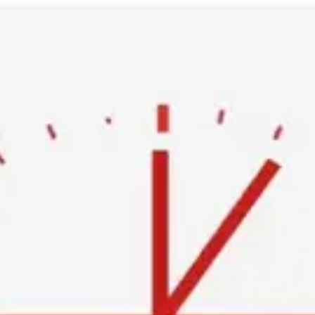
Ski
t
conten