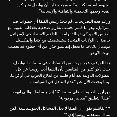
الجيوسياسية، لكنه يمكنه ويجب عليه أن يواصل نشر كرة
القدم وقيمها التعليمية والثقافية والإنسانية”.
ورغم هذه التصريحات، لم يتخذ رئيس الفيفا أي خطوات ضد
إسرائيل، وهو ما فسر بحسب تقارير صحفية بعلاقاته القوية مع
الرئيس الأميركي دونالد ترامب، الداعم الاستراتيجي لإسرائيل،
خاصة أن الولايات المتحدة ستستضيف مع كندا والمكسيك
مونديال 2026، ما يجعل إنفانتينو حذرا من أي خطوة قد تغضب
البيت الأبيض.
هذا الموقف فجر موجة من الانتقادات في منصات التواصل،
حيث ذكر كثير من المتابعين بأن الفيفا أبعد روسيا عن كل
البطولات الدولية بعد أيام قليلة من اندلاع الحرب في أوكرانيا،
بينما يتحدث الآن عن “عدم التدخل في السياسة”.
من أبرز التعليقات على منصة “X” (تويتر سابقا)، والتي اتهمت
“فيفا” بتطبيق “معايير مزدوجة”:
* “إنفانتينو يقول إن الفيفا لا يحل المشاكل الجيوسياسية، لكن
لماذا استبعدتم روسيا إذن؟”.