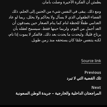
يطمئن أن الفكرة الأخيرة وصلت بأمان.
ومع ذلك.. يبقى في النفس شيء من الحنين إلى الحلم، ذلك
الفضاء الطفولي الذي لا يسأل ولا يحاكم ولا يحلل، ربما لو عاد
الغذامي طفلًا للحظة لنام كما ينام الصغار حين يصدقون أن
الغد أجمل من اليوم، ولربما حينها فقط، سيسمح لعقله بأن
يرتاح قليلًا، وليحدث ما يحدث بعد ذلك.. فالفكر لا يموت إذا نام،
لكنه يتنفس حلمًا كان يستحقه منذ زمن طويل.
Source link
Previous
Post
تلك القضية التي لا تبرد
navigation
Next
المراجعتان الداخلية والخارجية – جريدة الوطن السعودية