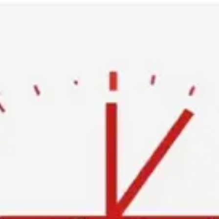
Ski
t
conten