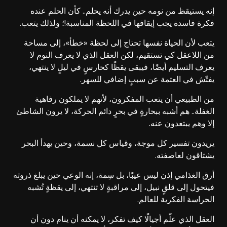
إنه يستيقظ من نومه حين يدرك أنه يحلم.. كأن الحلم عنده
فكرة فاسدة يجب إيقافها في اللحظة المناسبة!؛ ولذلك يتعب.
يتعب لأن الحياة نفسها تحتاج إلى لحظة «خطأ»، إلى مساحة
من اللاعقل كي تستقيم، لكن العقل الذي لا يعرف النوم لا
يعرف التسليم أيضًا، فيبقى يقظًا كحارسٍ في ليلٍ لا ينتهي،
يفتّش في العتمة عن سببٍ إضافي للسهر.
من الطبيعي أن يتعب المفكرون، لأنهم لا يملكون رفاهية
الغفلة.. هم أشبه ببحارةٍ في بحرٍ دائم الحركة، لا يرون الشاطئ
إلا وهم يبتعدون عنه.
يريدون تفسير كل موجة، وقياس كل نسمة، وحين يهدأ البحر
يشتاقون لعاصفته.
أرق الغذامي إذن ليس عيبًا، بل سِمة، إنه الوعي حين يبلغ ذروته
فيتحول إلى قلقٍ نبيل، إلى مراقبةٍ لا تنتهي، إلى يقظةٍ تُشبه
الحراسة الفكرية للعالم.
العقل الذي علّم أجيالًا كيف تفكر، لا يمكنه أن ينام دون أن