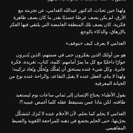
ولهذا حين تحدّث، الدكتور عبدالله الغذامي، عن تجربته مع
الأرق، لم يكن يصف عرضًا جسديًا بقدر ما كان يصف ظاهرة
فكرية، كان يصف تلك المنطقة الغامضة التي يلتقي فيها الفكر
بالإرهاق، والذكاء بالوجع.
الغذامي لا يعرف كيف «يتوقف»
هو من أولئك الذين يفكرون حتى في صمتهم، الذين يُديرون
حوارًا داخليًا مع كل ما يمرّ أمامهم: كلمة، كتاب، تغريدة، فكرة
عابرة.. وكل شيء عنده يستحق أن يُفكَّك ويُحلَّل ويُعاد تركيبه؛
ولهذا لا ينام، العقل عنده لا يقبل التقاعد، والراحة عنده نوع من
الخيانة المعرفية.
يقول الأطباء: يحتاج الإنسان إلى ثماني ساعات نوم ليستعيد
طاقته، لكن ماذا عمن يستيقظ عقله كلما أغمض عينيه؟!.
الغذامي لا يحلم كما نحلم، لأن الأحلام عنده لا تُترَك لتتشكّل
بحرّيتها، حتى الحلم يخضع في ذهنه للمراجعة اللغوية والضبط
المفاهيمي.