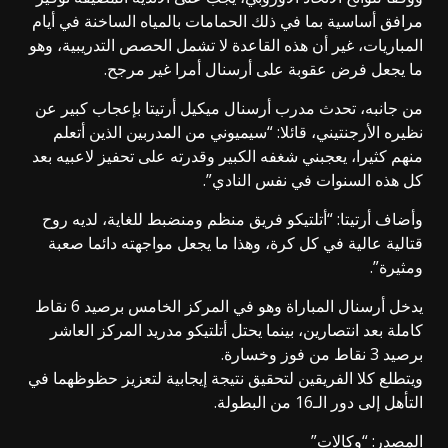
مرافق أساسية بما في ذلك الحمامات بالمياه الساخنة في أيام
المباريات، غير أن هذه القاعدة لا تشمل الحصص التدريبية، وهو
ما يجعل فرض عقوبة على أرسنال أمرا غير مرجح.
من جانبه، تحدث مدرب أرسنال ميكيل أرتيتا بإعجاب كبير عن
نظيره الأرجنتيني، قائلا: “سيميوني من المدربين الذين أتعلم
منهم كثيرا، يعجبني شغفه الكبير وقدرته على تحفيز لاعبيه بعد
كل هذه السنوات في نفس النادي”.
وأضاف أرتيتا: “أتلتيكو فريق منظم ومنضبط للغاية، لديه روح
قتالية عالية في كل كرة، وهذا ما يجعل مواجهته دائما صعبة
ومثيرة”.
يدخل أرسنال المباراة وهو في المركز الخامس برصيد 6 نقاط
كاملة بعد انتصارين، بينما يحتل أتلتيكو مدريد المركز العاشر
برصيد 3 نقاط من فوز وخسارة.
ويتطلع كلا الفريقين لتحقيق نتيجة إيجابية لتعزيز حظوظهما في
التأهل إلى دور الـ16 من البطولة.
المصدر: “وكالات”