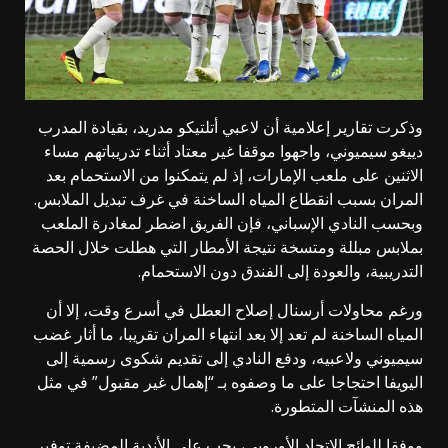
وذكرت تقارير إعلامية أن لاعبي أتلتيكو مدريد، بقيادة المدرب
دييغو سيميوني، واجهوا موقفا غير معتاد أثناء تدريباتهم مساء
الاثنين على ملعب الإمارات، إذ لم يتمكنوا من الاستحمام بعد
المران بسبب انقطاع المياه الساخنة في غرف تبديل الملابس.
وبحسب النادي الإسباني، فإن الفريق اضطر لمغادرة الملعب
بملابس مبللة ومتسخة نتيجة الأمطار التي هطلت خلال الحصة
التدريبية، والعودة إلى الفندق دون الاستحمام.
ورغم محاولات أرسنال إصلاح العطل في أسرع وقت، إلا أن
المياه الساخنة لم تعد إلا بعد انتهاء المران تقريبا، ما أثار غضب
سيميوني ولاعبيه، ودفع النادي إلى تقديم شكوى رسمية إلى
اليويفا احتجاجا على ما وصفوه بـ “إهمال غير مقبول” في مثل
هذه المنشآت المتطورة.
ووفقا للوائح الاتحاد الأوروبي، يجب على الأندية المضيفة توفير