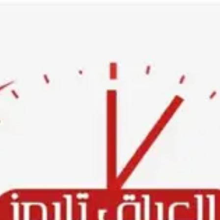
Ski
t
conten