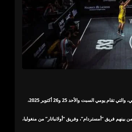
يستعد مجلس أبوظبي الرياضي، بالتعاون مع الاتحاد الدولي لكرة السلة (FIBA)، لتنظيم الجولة العالمية لكرة السلة الثلاثية – أبوظبي، والتي تقام يومي السبت والأحد 25 و26 أكتوبر 2025،
السلة الثلاثية من مختلف أنحاء العالم، حيث يتنافس 14 فريقاً ومنتخباً دولياً، من بينهم فريق “أمستردام”، وفريق “أولانباتار” من منغوليا،