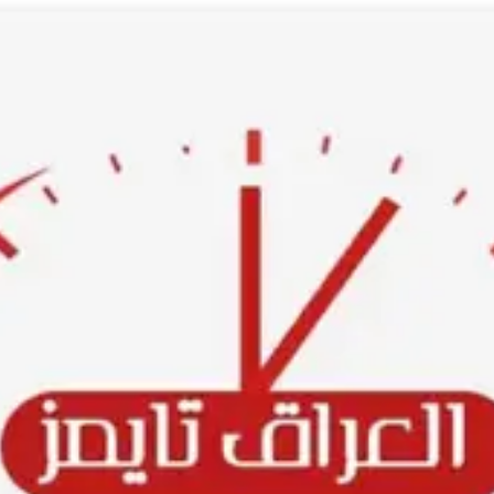
Ski
t
conten