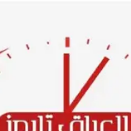
Ski
t
conten