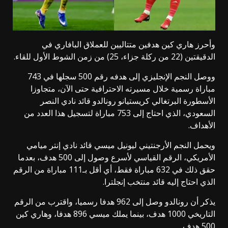
وأحرز هاري كين هدفين متتاليين للعملاق البافاري في
الدقيقتين (22 من ركلة جزاء، 25) من زمن الشوط الأول للقاء.
ووصل النجم الإنجليزي إلى هدفه رقم 500 سجلها في 743
مباراة رسمية خلال مسيرته الاحترافية حتى الآن، متجاوزا
الأسطورة البرتغالي كريستيانو رونالدو قائد نادي النصر
السعودي، الذي احتاج إلى 753 مباراة لتسجيل هذا العدد من
الأهداف.
ويحمل النجم الأرجنتيني ليونيل ميسي قائد نادي إنتر ميامي
الأمريكي، الرقم القياسي لأسرع وصول إلى 500 هدف، بعدما
حقق ذلك في 632 مباراة فقط، أي أقل بـ111 مباراة من الرقم
الذي احتاج إليه قائد منتخب إنجلترا.
يذكر أن رونالدو وصل إلى 962 هدفا رسميا، واقترب من الرقم
التاريخي 1000 هدف، بينما يملك ميسي 896 هدفا، وهاري كين
500 هدف.