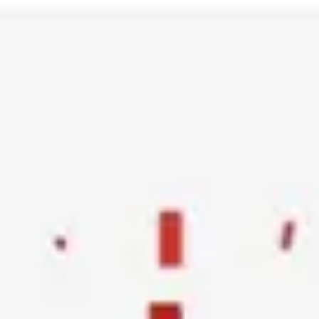
Ski
t
conten