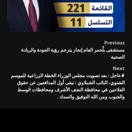
Previous
Post
مستشفى بلّحمر العام إنجاز يترجم رؤية الجودة والريادة
navigation
الصحية
Next
#عاجل : بعد تصويت مجلس الوزراء الخطة الزراعية للموسم
الشتوي، النائب الشبلاوي : نبقى أول المدافعين عن حقوق
الفلاحين في محافظة النجف الأشرف ومحافظات الوسط
والجنوب ومن الله التوفيق والسداد .
جميع الحقوق محفوظة ل#عاجل : انسحاب عشرة مرشحين من