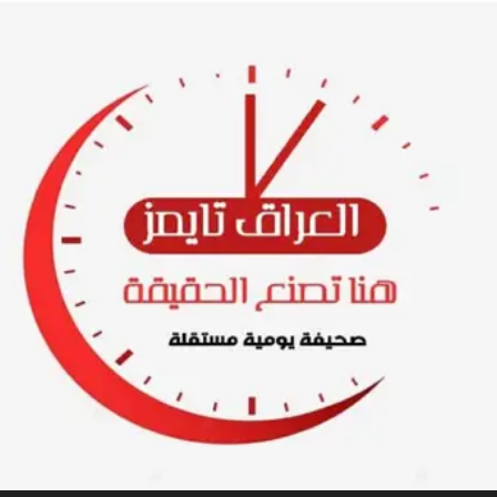
Ski
t
conten