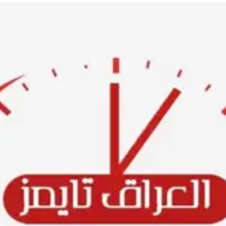
Ski
t
conten