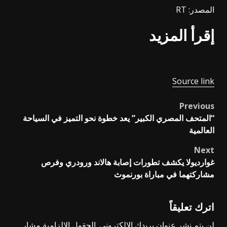
المصدر: RT
إقرأ المزيد
Source link
Previous
Post
“المتحف المصري الكبير” يعد خطوة نحو التميز في السياحة
navigation
العالمية
Next
غوارديولا يكشف تطورات إصابة هالاند ورودري وفرص
مشاركتهما في مباراة بورنموث
اترك تعليقاً
لن يتم نشر عنوان بريدك الإلكتروني.
الحقول الإلزامية مشار